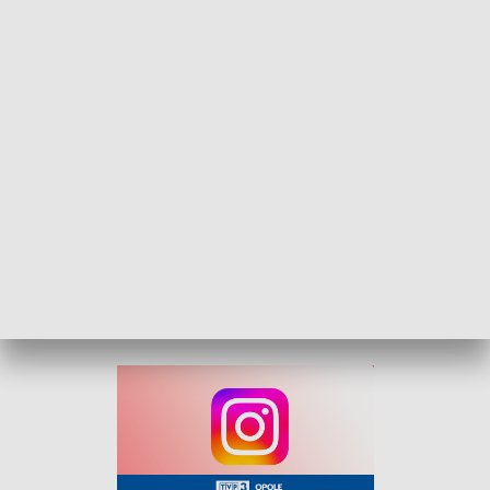
Kurier Opolski - wydanie główne – 3 lutego 2026
„Kurier Opolski” to codzienna porcja informacji o
najważniejszych wydarzeniach w regionie. Na
główne wydanie zapraszamy do TVP3 Opole
codziennie o 18:30.