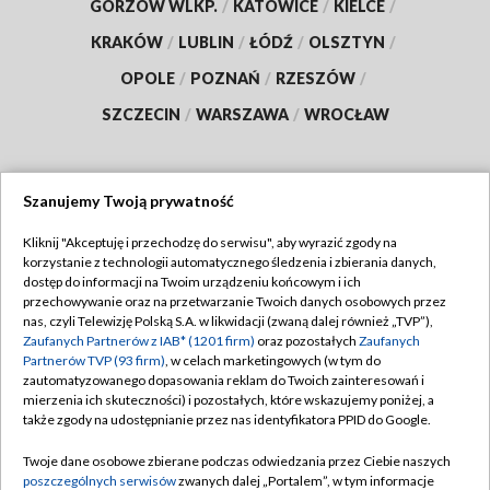
GORZÓW WLKP.
/
KATOWICE
/
KIELCE
/
KRAKÓW
/
LUBLIN
/
ŁÓDŹ
/
OLSZTYN
/
OPOLE
/
POZNAŃ
/
RZESZÓW
/
SZCZECIN
/
WARSZAWA
/
WROCŁAW
Szanujemy Twoją prywatność
Dołącz do nas:
Kliknij "Akceptuję i przechodzę do serwisu", aby wyrazić zgody na
korzystanie z technologii automatycznego śledzenia i zbierania danych,
TVP
dostęp do informacji na Twoim urządzeniu końcowym i ich
Abonament TVP
przechowywanie oraz na przetwarzanie Twoich danych osobowych przez
Regulamin TVP
nas, czyli Telewizję Polską S.A. w likwidacji (zwaną dalej również „TVP”),
Emisja w TVP
Zaufanych Partnerów z IAB* (1201 firm)
oraz pozostałych
Zaufanych
Polityka prywatności
Partnerów TVP (93 firm)
, w celach marketingowych (w tym do
Centrum informacji TVP
Moje zgody
zautomatyzowanego dopasowania reklam do Twoich zainteresowań i
mierzenia ich skuteczności) i pozostałych, które wskazujemy poniżej, a
Naziemna Telewizja Cyfrowa
Pomoc
także zgody na udostępnianie przez nas identyfikatora PPID do Google.
Sklep TVP
Biuro reklamy
Twoje dane osobowe zbierane podczas odwiedzania przez Ciebie naszych
Rada Programowa
poszczególnych serwisów
zwanych dalej „Portalem”, w tym informacje
Kontakt