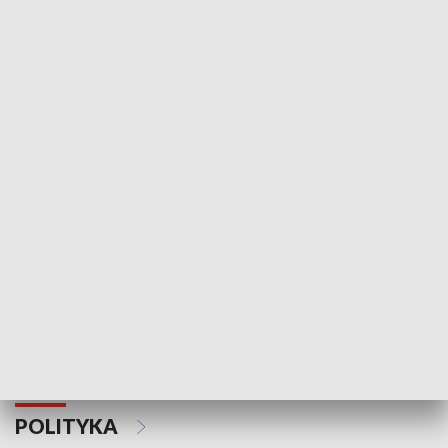
Wejściówka
Zakładka
MNIEJSZOŚCI
Schlesien Journal
POLITYKA