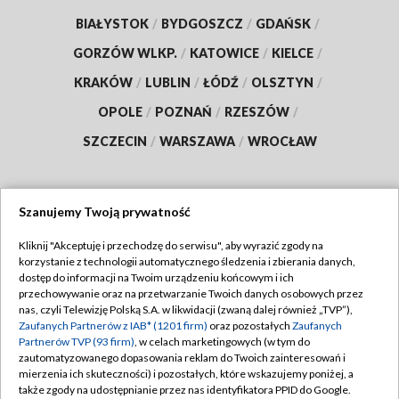
BIAŁYSTOK
/
BYDGOSZCZ
/
GDAŃSK
/
GORZÓW WLKP.
/
KATOWICE
/
KIELCE
/
KRAKÓW
/
LUBLIN
/
ŁÓDŹ
/
OLSZTYN
/
OPOLE
/
POZNAŃ
/
RZESZÓW
/
SZCZECIN
/
WARSZAWA
/
WROCŁAW
Szanujemy Twoją prywatność
Dołącz do nas:
Kliknij "Akceptuję i przechodzę do serwisu", aby wyrazić zgody na
korzystanie z technologii automatycznego śledzenia i zbierania danych,
TVP
dostęp do informacji na Twoim urządzeniu końcowym i ich
Abonament TVP
przechowywanie oraz na przetwarzanie Twoich danych osobowych przez
Regulamin TVP
nas, czyli Telewizję Polską S.A. w likwidacji (zwaną dalej również „TVP”),
Emisja w TVP
Zaufanych Partnerów z IAB* (1201 firm)
oraz pozostałych
Zaufanych
Polityka prywatności
Partnerów TVP (93 firm)
, w celach marketingowych (w tym do
Centrum informacji TVP
Moje zgody
zautomatyzowanego dopasowania reklam do Twoich zainteresowań i
mierzenia ich skuteczności) i pozostałych, które wskazujemy poniżej, a
Naziemna Telewizja Cyfrowa
Pomoc
także zgody na udostępnianie przez nas identyfikatora PPID do Google.