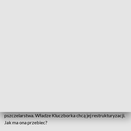
Spór o przyszłość spółki. Gmina chce restrukturyzacji Pasieki Zarodowej w
Maciejowie
Rezygnacja prezesa, spór o wielkość pasieki i pytania o jej
dalsze funkcjonowanie. W Kluczborku narasta dyskusja
wokół Pasieki Zarodowej w Maciejowie - miejsca o ponad
50-letniej tradycji i historycznym znaczeniu dla polskiego
pszczelarstwa. Władze Kluczborka chcą jej restrukturyzacji.
Jak ma ona przebiec?