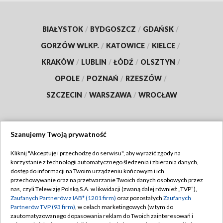
BIAŁYSTOK
/
BYDGOSZCZ
/
GDAŃSK
/
GORZÓW WLKP.
/
KATOWICE
/
KIELCE
/
KRAKÓW
/
LUBLIN
/
ŁÓDŹ
/
OLSZTYN
/
OPOLE
/
POZNAŃ
/
RZESZÓW
/
SZCZECIN
/
WARSZAWA
/
WROCŁAW
Szanujemy Twoją prywatność
Dołącz do nas:
Kliknij "Akceptuję i przechodzę do serwisu", aby wyrazić zgody na
korzystanie z technologii automatycznego śledzenia i zbierania danych,
TVP
dostęp do informacji na Twoim urządzeniu końcowym i ich
Abonament TVP
przechowywanie oraz na przetwarzanie Twoich danych osobowych przez
Regulamin TVP
nas, czyli Telewizję Polską S.A. w likwidacji (zwaną dalej również „TVP”),
Emisja w TVP
Zaufanych Partnerów z IAB* (1201 firm)
oraz pozostałych
Zaufanych
Polityka prywatności
Partnerów TVP (93 firm)
, w celach marketingowych (w tym do
Centrum informacji TVP
Moje zgody
zautomatyzowanego dopasowania reklam do Twoich zainteresowań i