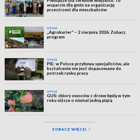
Pieniądze dla terenów wiejskich. To
wsparcie dla gmin na organizację
przestrzeni dla mieszkańców
OPOLE
„Agrokurier” – 2 sierpnia 2026. Zobacz
program
OPOLE
PIE: w Polsce przybywa specjalistów, ale
kształcenie nie jest dopasowane do
potrzeb rynku pracy
OPOLE
GUS: zbiory owoców z drzew będą w tym
roku niższe o niemal jedną piątą
ZOBACZ WIĘCEJ