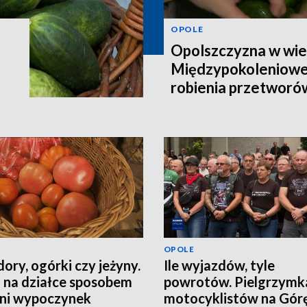
OPOLE
Opolszczyzna w wie
Międzypokoleniowe
robienia przetworó
OPOLE
ory, ogórki czy jeżyny.
Ile wyjazdów, tyle
 na działce sposobem
powrotów. Pielgrzymk
tni wypoczynek
motocyklistów na Górę