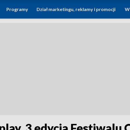
Programy
Dział marketingu, reklamy i promocji
Wi
play. 3 edycja Festiwalu