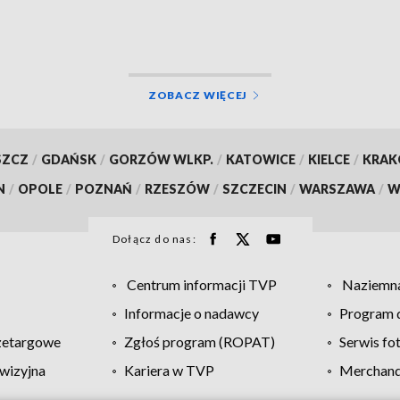
Anny
ZOBACZ WIĘCEJ
SZCZ
/
GDAŃSK
/
GORZÓW WLKP.
/
KATOWICE
/
KIELCE
/
KRA
N
/
OPOLE
/
POZNAŃ
/
RZESZÓW
/
SZCZECIN
/
WARSZAWA
/
W
Dołącz do nas:
Centrum informacji TVP
Naziemna
Informacje o nadawcy
Program d
zetargowe
Zgłoś program (ROPAT)
Serwis fo
wizyjna
Kariera w TVP
Merchandi