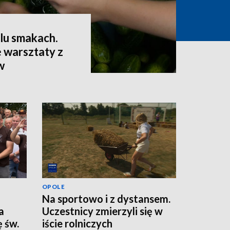
lu smakach.
 warsztaty z
w
OPOLE
Na sportowo i z dystansem.
a
Uczestnicy zmierzyli się w
 św.
iście rolniczych