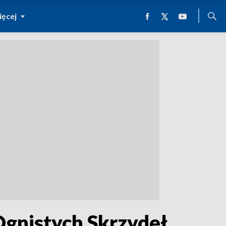
ęcej
 Ognistych Skrzydeł