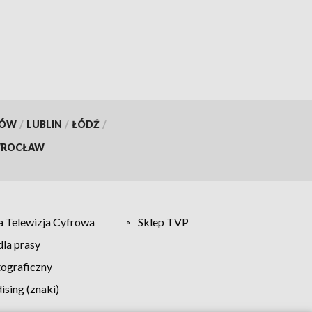
konkurencjach
KÓW
/
LUBLIN
/
ŁÓDŹ
/
ROCŁAW
 Telewizja Cyfrowa
Sklep TVP
la prasy
tograficzny
sing (znaki)