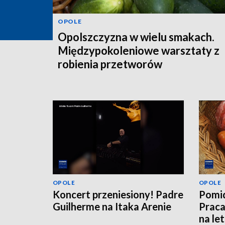
OPOLE
Opolszczyzna w wielu smakach.
Międzypokoleniowe warsztaty z
robienia przetworów
OPOLE
OPOLE
Koncert przeniesiony! Padre
Pomid
Guilherme na Itaka Arenie
Praca
na le