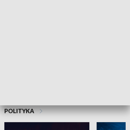
MNIEJSZOŚCI
Schlesien Journal
POLITYKA