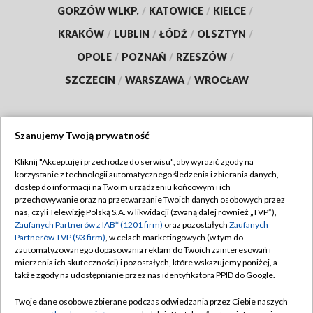
GORZÓW WLKP.
/
KATOWICE
/
KIELCE
/
KRAKÓW
/
LUBLIN
/
ŁÓDŹ
/
OLSZTYN
/
OPOLE
/
POZNAŃ
/
RZESZÓW
/
SZCZECIN
/
WARSZAWA
/
WROCŁAW
Szanujemy Twoją prywatność
Dołącz do nas:
Kliknij "Akceptuję i przechodzę do serwisu", aby wyrazić zgody na
korzystanie z technologii automatycznego śledzenia i zbierania danych,
TVP
dostęp do informacji na Twoim urządzeniu końcowym i ich
Abonament TVP
przechowywanie oraz na przetwarzanie Twoich danych osobowych przez
Regulamin TVP
nas, czyli Telewizję Polską S.A. w likwidacji (zwaną dalej również „TVP”),
Emisja w TVP
Zaufanych Partnerów z IAB* (1201 firm)
oraz pozostałych
Zaufanych
Polityka prywatności
Partnerów TVP (93 firm)
, w celach marketingowych (w tym do
Centrum informacji TVP
Moje zgody
zautomatyzowanego dopasowania reklam do Twoich zainteresowań i
mierzenia ich skuteczności) i pozostałych, które wskazujemy poniżej, a
Naziemna Telewizja Cyfrowa
Pomoc
także zgody na udostępnianie przez nas identyfikatora PPID do Google.
Sklep TVP
Biuro reklamy
Twoje dane osobowe zbierane podczas odwiedzania przez Ciebie naszych
Rada Programowa