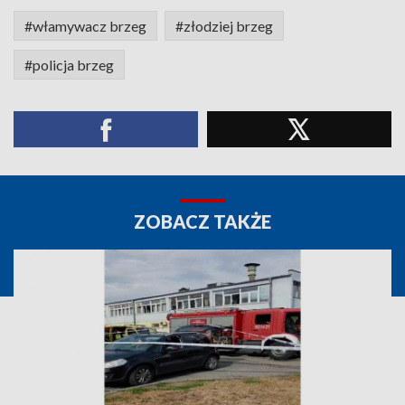
#włamywacz brzeg
#złodziej brzeg
#policja brzeg
ZOBACZ TAKŻE