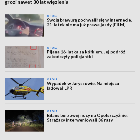
grozi nawet 30 lat więzienia
OPOLE
Swoją brawurą pochwalił się w internecie.
21-latek nie ma już prawa jazdy [FILM]
OPOLE
Pijana 16-latka za kółkiem. Jej podróż
zakończyły policjantki
OPOLE
Wypadek w Jaryszowie. Na miejscu
lądował LPR
OPOLE
Bilans burzowej nocy na Opolszczyźnie.
Strażacy interweniowali 36 razy