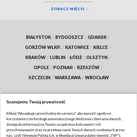
ZOBACZ WIĘCEJ
BIAŁYSTOK
/
BYDGOSZCZ
/
GDAŃSK
/
GORZÓW WLKP.
/
KATOWICE
/
KIELCE
/
KRAKÓW
/
LUBLIN
/
ŁÓDŹ
/
OLSZTYN
/
OPOLE
/
POZNAŃ
/
RZESZÓW
/
SZCZECIN
/
WARSZAWA
/
WROCŁAW
Szanujemy Twoją prywatność
Dołącz do nas:
Kliknij "Akceptuję i przechodzę do serwisu", aby wyrazić zgody na
korzystanie z technologii automatycznego śledzenia i zbierania danych,
TVP
dostęp do informacji na Twoim urządzeniu końcowym i ich
Abonament TVP
przechowywanie oraz na przetwarzanie Twoich danych osobowych przez
Regulamin TVP
nas, czyli Telewizję Polską S.A. w likwidacji (zwaną dalej również „TVP”),