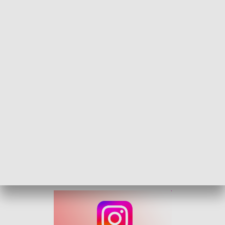
Następnie regularnie włamywał się do niego, gdy znajomych
nie było w domu. Ci, gdy zorientowali się, że z lokalu ginie
coraz więcej rzeczy, postanowili zgłosić sprawę na policję.
Mundurowi ustalili, że z brzeskiego mieszkania ginęły m.in.
biżuteria, alkohol i przetwory w słoikach. Łupem stały się
również materiały budowlane i elementy instalacji
fotowoltaicznej. Mężczyzna wynosił wszystko do swojej
kryjówki, która znajdowała się nieopodal okradanego przez
niego lokalu.
Funkcjonariusze przewieźli zatrzymanego do komendy i
wykonali z nim niezbędne czynności procesowe.
Mieszkaniec Brzegu usłyszał zarzut włamania, do którego
się przyznał. Grozi mu do 10 lat więzienia.