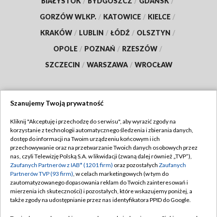
BIAŁYSTOK
/
BYDGOSZCZ
/
GDAŃSK
/
GORZÓW WLKP.
/
KATOWICE
/
KIELCE
/
KRAKÓW
/
LUBLIN
/
ŁÓDŹ
/
OLSZTYN
/
OPOLE
/
POZNAŃ
/
RZESZÓW
/
SZCZECIN
/
WARSZAWA
/
WROCŁAW
Szanujemy Twoją prywatność
Dołącz do nas:
Kliknij "Akceptuję i przechodzę do serwisu", aby wyrazić zgody na
korzystanie z technologii automatycznego śledzenia i zbierania danych,
TVP
dostęp do informacji na Twoim urządzeniu końcowym i ich
Abonament TVP
przechowywanie oraz na przetwarzanie Twoich danych osobowych przez
Regulamin TVP
nas, czyli Telewizję Polską S.A. w likwidacji (zwaną dalej również „TVP”),
Emisja w TVP
Zaufanych Partnerów z IAB* (1201 firm)
oraz pozostałych
Zaufanych
Polityka prywatności
Partnerów TVP (93 firm)
, w celach marketingowych (w tym do
Centrum informacji TVP
Moje zgody
zautomatyzowanego dopasowania reklam do Twoich zainteresowań i
mierzenia ich skuteczności) i pozostałych, które wskazujemy poniżej, a
Naziemna Telewizja Cyfrowa
Pomoc
także zgody na udostępnianie przez nas identyfikatora PPID do Google.
Sklep TVP
Biuro reklamy