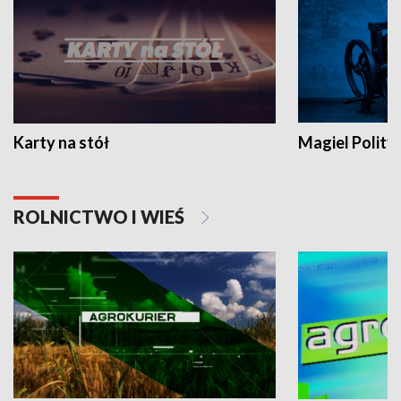
Karty na stół
Magiel Polity
ROLNICTWO I WIEŚ