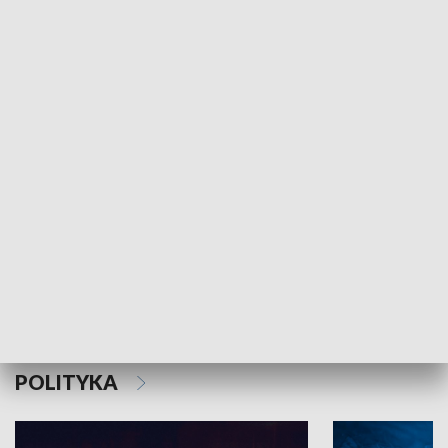
MNIEJSZOŚCI
Schlesien Journal
POLITYKA