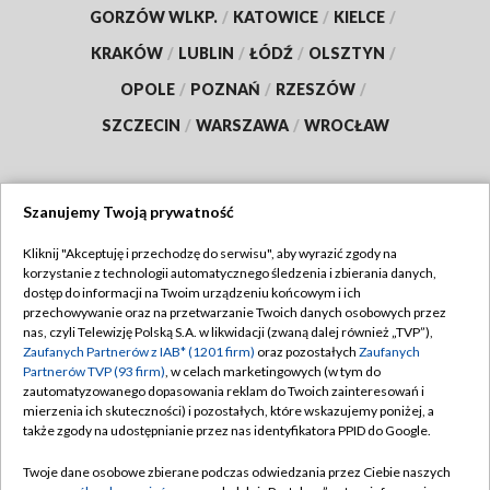
GORZÓW WLKP.
/
KATOWICE
/
KIELCE
/
KRAKÓW
/
LUBLIN
/
ŁÓDŹ
/
OLSZTYN
/
OPOLE
/
POZNAŃ
/
RZESZÓW
/
SZCZECIN
/
WARSZAWA
/
WROCŁAW
Szanujemy Twoją prywatność
Dołącz do nas:
Kliknij "Akceptuję i przechodzę do serwisu", aby wyrazić zgody na
korzystanie z technologii automatycznego śledzenia i zbierania danych,
TVP
dostęp do informacji na Twoim urządzeniu końcowym i ich
Abonament TVP
przechowywanie oraz na przetwarzanie Twoich danych osobowych przez
Regulamin TVP
nas, czyli Telewizję Polską S.A. w likwidacji (zwaną dalej również „TVP”),
Emisja w TVP
Zaufanych Partnerów z IAB* (1201 firm)
oraz pozostałych
Zaufanych
Polityka prywatności
Partnerów TVP (93 firm)
, w celach marketingowych (w tym do
Centrum informacji TVP
Moje zgody
zautomatyzowanego dopasowania reklam do Twoich zainteresowań i
mierzenia ich skuteczności) i pozostałych, które wskazujemy poniżej, a
Naziemna Telewizja Cyfrowa
Pomoc
także zgody na udostępnianie przez nas identyfikatora PPID do Google.
Sklep TVP
Biuro reklamy
Twoje dane osobowe zbierane podczas odwiedzania przez Ciebie naszych
Rada Programowa