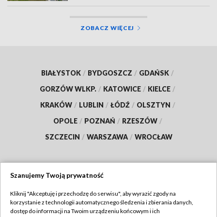
ZOBACZ WIĘCEJ
BIAŁYSTOK
/
BYDGOSZCZ
/
GDAŃSK
/
GORZÓW WLKP.
/
KATOWICE
/
KIELCE
/
KRAKÓW
/
LUBLIN
/
ŁÓDŹ
/
OLSZTYN
/
OPOLE
/
POZNAŃ
/
RZESZÓW
/
SZCZECIN
/
WARSZAWA
/
WROCŁAW
Szanujemy Twoją prywatność
Dołącz do nas:
Kliknij "Akceptuję i przechodzę do serwisu", aby wyrazić zgody na
korzystanie z technologii automatycznego śledzenia i zbierania danych,
TVP
dostęp do informacji na Twoim urządzeniu końcowym i ich