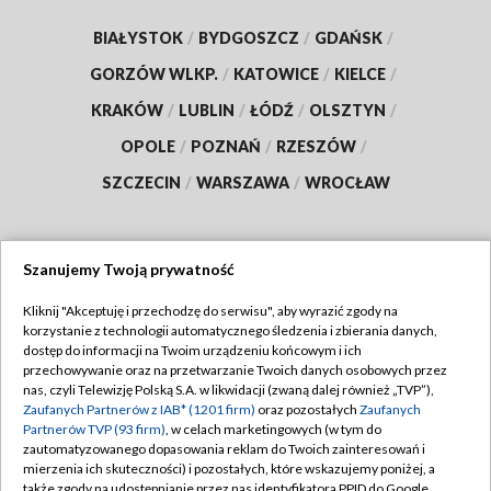
BIAŁYSTOK
/
BYDGOSZCZ
/
GDAŃSK
/
GORZÓW WLKP.
/
KATOWICE
/
KIELCE
/
KRAKÓW
/
LUBLIN
/
ŁÓDŹ
/
OLSZTYN
/
OPOLE
/
POZNAŃ
/
RZESZÓW
/
SZCZECIN
/
WARSZAWA
/
WROCŁAW
Szanujemy Twoją prywatność
Dołącz do nas:
Kliknij "Akceptuję i przechodzę do serwisu", aby wyrazić zgody na
korzystanie z technologii automatycznego śledzenia i zbierania danych,
TVP
dostęp do informacji na Twoim urządzeniu końcowym i ich
Abonament TVP
przechowywanie oraz na przetwarzanie Twoich danych osobowych przez
Regulamin TVP
nas, czyli Telewizję Polską S.A. w likwidacji (zwaną dalej również „TVP”),
Emisja w TVP
Zaufanych Partnerów z IAB* (1201 firm)
oraz pozostałych
Zaufanych
Polityka prywatności
Partnerów TVP (93 firm)
, w celach marketingowych (w tym do
Centrum informacji TVP
Moje zgody
zautomatyzowanego dopasowania reklam do Twoich zainteresowań i
mierzenia ich skuteczności) i pozostałych, które wskazujemy poniżej, a
Naziemna Telewizja Cyfrowa
Pomoc
także zgody na udostępnianie przez nas identyfikatora PPID do Google.