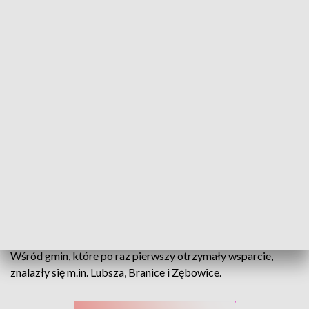
Łatwiejsze połączenia. Ponad 38 milionów złotych dofinansowania na
przewozy autobusowe
Rządowe środki mają pomóc w zapobieganiu wykluczeniu
komunikacyjnemu. Dzięki nim utrzymane zostaną istniejące
połączenia, a powstaną też nowe linie — w sumie blisko 300.
Wśród gmin, które po raz pierwszy otrzymały wsparcie,
znalazły się m.in. Lubsza, Branice i Zębowice.