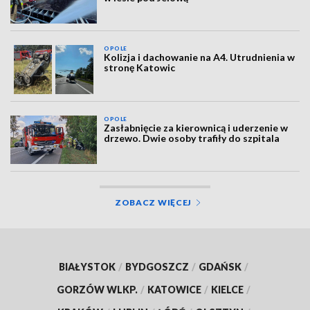
OPOLE
Kolizja i dachowanie na A4. Utrudnienia w
stronę Katowic
OPOLE
Zasłabnięcie za kierownicą i uderzenie w
drzewo. Dwie osoby trafiły do szpitala
ZOBACZ WIĘCEJ
BIAŁYSTOK
/
BYDGOSZCZ
/
GDAŃSK
/
GORZÓW WLKP.
/
KATOWICE
/
KIELCE
/