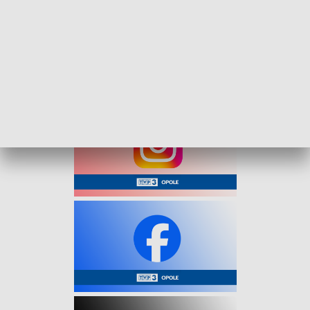
został przekazany policjantom i osadzony w policyjnym
areszcie.
Funkcjonariusze podziękowali pani Ani za wzorową postawę,
podkreślając, że jej reakcja zasługuje na naśladowanie.