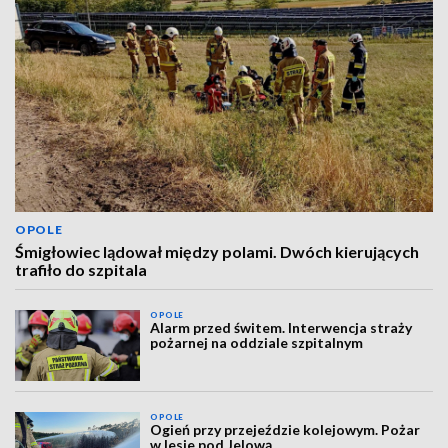
OPOLE
Śmigłowiec lądował między polami. Dwóch kierujących
trafiło do szpitala
OPOLE
Alarm przed świtem. Interwencja straży
pożarnej na oddziale szpitalnym
OPOLE
Ogień przy przejeździe kolejowym. Pożar
w lesie pod Jelową