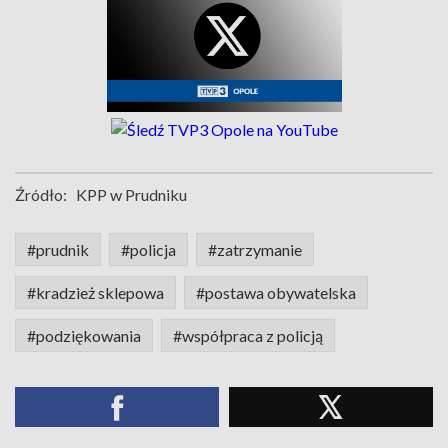
Źródło:
KPP w Prudniku
#prudnik
#policja
#zatrzymanie
#kradzież sklepowa
#postawa obywatelska
#podziękowania
#współpraca z policją