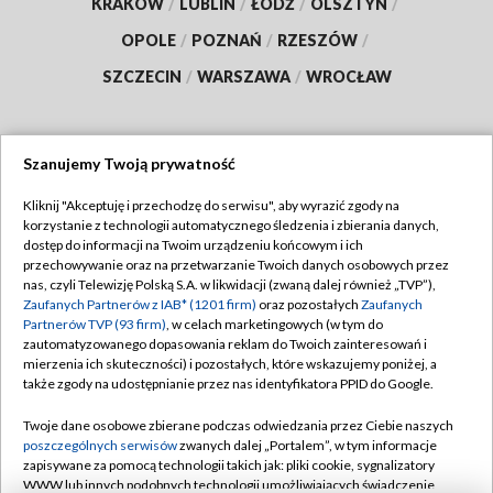
KRAKÓW
/
LUBLIN
/
ŁÓDŹ
/
OLSZTYN
/
OPOLE
/
POZNAŃ
/
RZESZÓW
/
SZCZECIN
/
WARSZAWA
/
WROCŁAW
Szanujemy Twoją prywatność
Dołącz do nas:
Kliknij "Akceptuję i przechodzę do serwisu", aby wyrazić zgody na
korzystanie z technologii automatycznego śledzenia i zbierania danych,
TVP
dostęp do informacji na Twoim urządzeniu końcowym i ich
Abonament TVP
przechowywanie oraz na przetwarzanie Twoich danych osobowych przez
Regulamin TVP
nas, czyli Telewizję Polską S.A. w likwidacji (zwaną dalej również „TVP”),
Emisja w TVP
Zaufanych Partnerów z IAB* (1201 firm)
oraz pozostałych
Zaufanych
Polityka prywatności
Partnerów TVP (93 firm)
, w celach marketingowych (w tym do
Centrum informacji TVP
Moje zgody
zautomatyzowanego dopasowania reklam do Twoich zainteresowań i
mierzenia ich skuteczności) i pozostałych, które wskazujemy poniżej, a
Naziemna Telewizja Cyfrowa
Pomoc
także zgody na udostępnianie przez nas identyfikatora PPID do Google.
Sklep TVP
Biuro reklamy
Twoje dane osobowe zbierane podczas odwiedzania przez Ciebie naszych
Rada Programowa
poszczególnych serwisów
zwanych dalej „Portalem”, w tym informacje
Kontakt
zapisywane za pomocą technologii takich jak: pliki cookie, sygnalizatory
System NOS
WWW lub innych podobnych technologii umożliwiających świadczenie