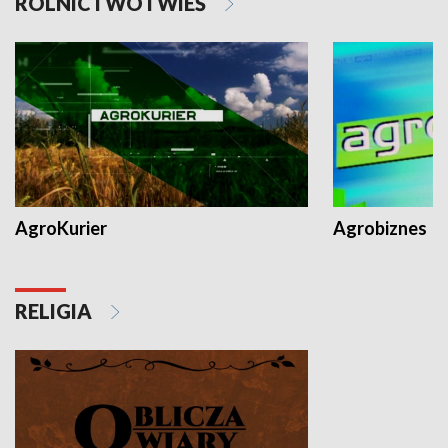
ROLNICTWO I WIEŚ
AgroKurier
Agrobiznes
RELIGIA