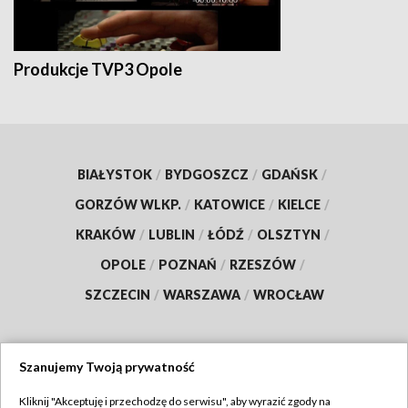
Produkcje TVP3 Opole
BIAŁYSTOK
/
BYDGOSZCZ
/
GDAŃSK
/
GORZÓW WLKP.
/
KATOWICE
/
KIELCE
/
KRAKÓW
/
LUBLIN
/
ŁÓDŹ
/
OLSZTYN
/
OPOLE
/
POZNAŃ
/
RZESZÓW
/
SZCZECIN
/
WARSZAWA
/
WROCŁAW
Szanujemy Twoją prywatność
Dołącz do nas:
Kliknij "Akceptuję i przechodzę do serwisu", aby wyrazić zgody na