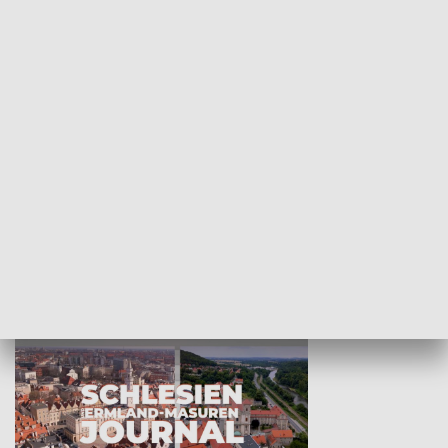
Wejściówka
Zakładka
MNIEJSZOŚCI