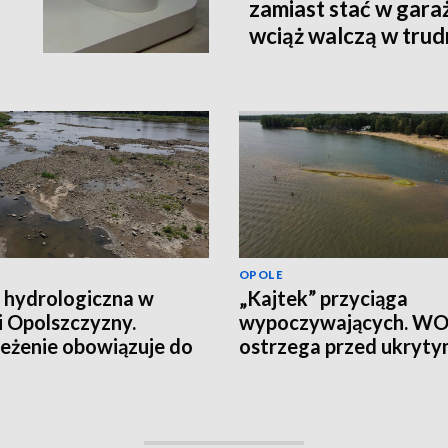
zamiast stać w gara
wciąż walczą w tru
terenie
OPOLE
 hydrologiczna w
„Kajtek” przyciąga
i Opolszczyzny.
wypoczywających. W
eżenie obowiązuje do
ostrzega przed ukryt
łania
ryzykiem