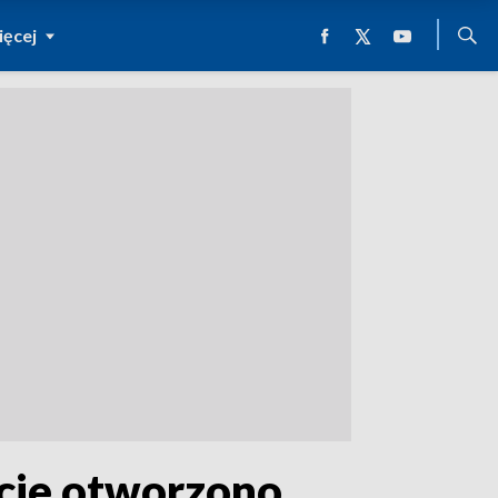
ęcej
ście otworzono