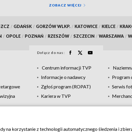
ZOBACZ WIĘCEJ
SZCZ
/
GDAŃSK
/
GORZÓW WLKP.
/
KATOWICE
/
KIELCE
/
KRA
N
/
OPOLE
/
POZNAŃ
/
RZESZÓW
/
SZCZECIN
/
WARSZAWA
/
W
Dołącz do nas:
Centrum informacji TVP
Naziemna
Informacje o nadawcy
Program d
zetargowe
Zgłoś program (ROPAT)
Serwis fo
wizyjna
Kariera w TVP
Merchandi
Polityka prywatności
Moje zgody
Pomoc
Biuro re
ody na korzystanie z technologii automatycznego śledzenia i zbie