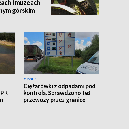
żach i muzeach,
dnym górskim
OPOLE
Ciężarówki z odpadami pod
OPR
kontrolą. Sprawdzono też
ym
przewozy przez granicę