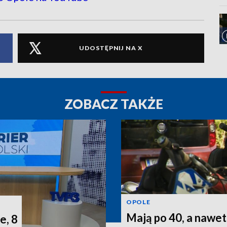
UDOSTĘPNIJ NA X
ZOBACZ TAKŻE
OPOLE
Mają po 40, a nawet 
e, 8