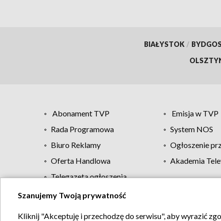
BIAŁYSTOK
/
BYDGO
OLSZTY
Abonament TVP
Emisja w TVP
Rada Programowa
System NOS
Biuro Reklamy
Ogłoszenie pr
Oferta Handlowa
Akademia Tele
Telegazeta ogłoszenia
Szanujemy Twoją prywatność
Regulamin TVP
Kliknij "Akceptuję i przechodzę do serwisu", aby wyrazić zg