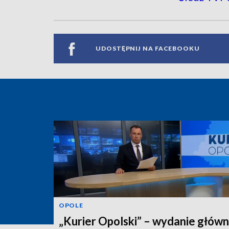
UDOSTĘPNIJ NA FACEBOOKU
OPOLE
„Kurier Opolski” – wydanie główn