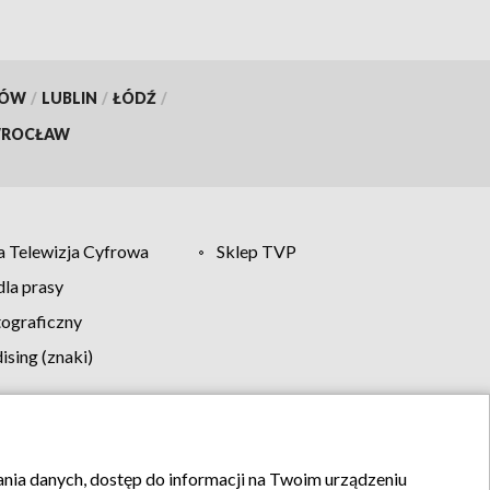
KÓW
/
LUBLIN
/
ŁÓDŹ
/
ROCŁAW
 Telewizja Cyfrowa
Sklep TVP
la prasy
tograficzny
sing (znaki)
klamy
Kontakt
rania danych, dostęp do informacji na Twoim urządzeniu