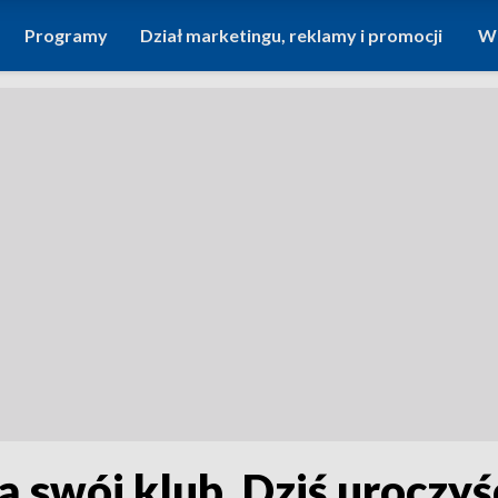
Programy
Dział marketingu, reklamy i promocji
Wi
ą swój klub. Dziś uroczy