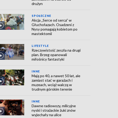
drużyn
SPOŁECZNE
Akcja „Serce od serca” w
Głuchołazach. Osadzeni z
Nysy pomagają kobietom po
mastektomii
LIFESTYLE
Rzeczywistość zeszła na drugi
plan. Brzeg opanowali
miłośnicy fantastyki
INNE
Mają po 40, a nawet 50 lat, ale
zamiast stać w garażach i
muzeach, wciąż walczą w
trudnym górskim terenie
INNE
Dawne radiowozy, milicyjne
nyski i strażackie żuki znów
wyjechały na ulice