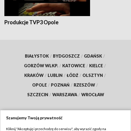
Produkcje TVP3 Opole
BIAŁYSTOK
/
BYDGOSZCZ
/
GDAŃSK
/
GORZÓW WLKP.
/
KATOWICE
/
KIELCE
/
KRAKÓW
/
LUBLIN
/
ŁÓDŹ
/
OLSZTYN
/
OPOLE
/
POZNAŃ
/
RZESZÓW
/
SZCZECIN
/
WARSZAWA
/
WROCŁAW
Szanujemy Twoją prywatność
Dołącz do nas:
Kliknij "Akceptuję i przechodzę do serwisu", aby wyrazić zgody na