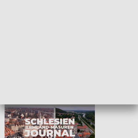
Wejściówka
Zakładka
MNIEJSZOŚCI