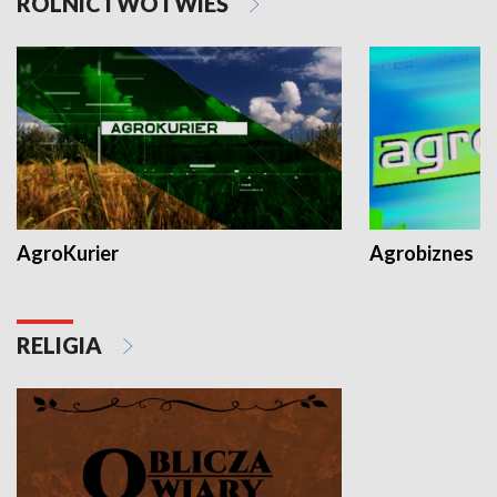
ROLNICTWO I WIEŚ
AgroKurier
Agrobiznes
RELIGIA