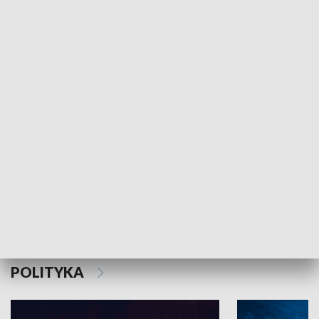
MNIEJSZOŚCI
Schlesien Journal
POLITYKA