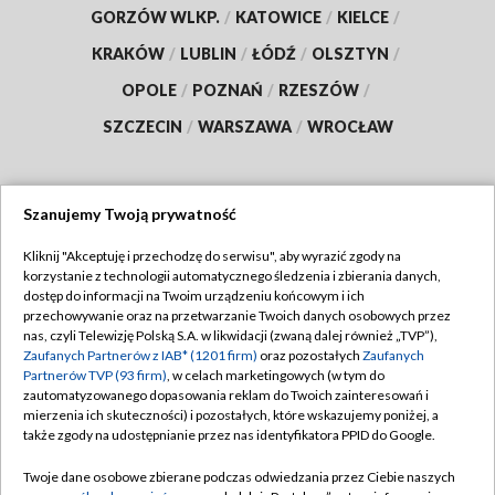
GORZÓW WLKP.
/
KATOWICE
/
KIELCE
/
KRAKÓW
/
LUBLIN
/
ŁÓDŹ
/
OLSZTYN
/
OPOLE
/
POZNAŃ
/
RZESZÓW
/
SZCZECIN
/
WARSZAWA
/
WROCŁAW
Szanujemy Twoją prywatność
Dołącz do nas:
Kliknij "Akceptuję i przechodzę do serwisu", aby wyrazić zgody na
korzystanie z technologii automatycznego śledzenia i zbierania danych,
TVP
dostęp do informacji na Twoim urządzeniu końcowym i ich
Abonament TVP
przechowywanie oraz na przetwarzanie Twoich danych osobowych przez
Regulamin TVP
nas, czyli Telewizję Polską S.A. w likwidacji (zwaną dalej również „TVP”),
Emisja w TVP
Zaufanych Partnerów z IAB* (1201 firm)
oraz pozostałych
Zaufanych
Polityka prywatności
Partnerów TVP (93 firm)
, w celach marketingowych (w tym do
Centrum informacji TVP
Moje zgody
zautomatyzowanego dopasowania reklam do Twoich zainteresowań i
mierzenia ich skuteczności) i pozostałych, które wskazujemy poniżej, a
Naziemna Telewizja Cyfrowa
Pomoc
także zgody na udostępnianie przez nas identyfikatora PPID do Google.
Sklep TVP
Biuro reklamy
Twoje dane osobowe zbierane podczas odwiedzania przez Ciebie naszych
Rada Programowa