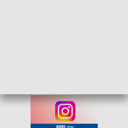
szybę autę. Poszkodowana została przetransportowana do
szpitala.
Na miejscu oprócz policji oraz zespołu ratownictwa
medycznego zadysponowano dwa zastępy straży pożarnej.
Służby zabezpieczyły miejsce wypadku.
Wskutek zdarzenia, kierowcy musieli liczyć się z
utrudnieniami. Na czas prowadzonych działań ruch na moście
odbywał się wahadłowo jednym pasem.
Trwa śledztwo, które ma wyjaśnić szczegółowe okoliczności,
w jakich doszło do wypadku.