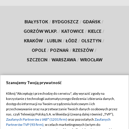
BIAŁYSTOK
/
BYDGOSZCZ
/
GDAŃSK
/
GORZÓW WLKP.
/
KATOWICE
/
KIELCE
/
KRAKÓW
/
LUBLIN
/
ŁÓDŹ
/
OLSZTYN
/
OPOLE
/
POZNAŃ
/
RZESZÓW
/
SZCZECIN
/
WARSZAWA
/
WROCŁAW
Szanujemy Twoją prywatność
Dołącz do nas:
Kliknij "Akceptuję i przechodzę do serwisu", aby wyrazić zgody na
korzystanie z technologii automatycznego śledzenia i zbierania danych,
TVP
dostęp do informacji na Twoim urządzeniu końcowym i ich
Abonament TVP
przechowywanie oraz na przetwarzanie Twoich danych osobowych przez
Regulamin TVP
nas, czyli Telewizję Polską S.A. w likwidacji (zwaną dalej również „TVP”),
Emisja w TVP
Zaufanych Partnerów z IAB* (1201 firm)
oraz pozostałych
Zaufanych
Polityka prywatności
Partnerów TVP (93 firm)
, w celach marketingowych (w tym do
Centrum informacji TVP