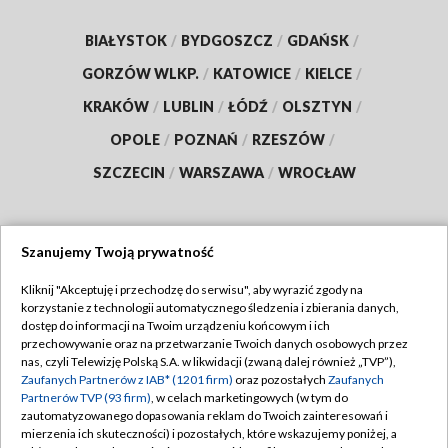
BIAŁYSTOK
/
BYDGOSZCZ
/
GDAŃSK
/
GORZÓW WLKP.
/
KATOWICE
/
KIELCE
/
KRAKÓW
/
LUBLIN
/
ŁÓDŹ
/
OLSZTYN
/
OPOLE
/
POZNAŃ
/
RZESZÓW
/
SZCZECIN
/
WARSZAWA
/
WROCŁAW
Szanujemy Twoją prywatność
Dołącz do nas:
Kliknij "Akceptuję i przechodzę do serwisu", aby wyrazić zgody na
korzystanie z technologii automatycznego śledzenia i zbierania danych,
TVP
dostęp do informacji na Twoim urządzeniu końcowym i ich
Abonament TVP
przechowywanie oraz na przetwarzanie Twoich danych osobowych przez
Regulamin TVP
nas, czyli Telewizję Polską S.A. w likwidacji (zwaną dalej również „TVP”),
Emisja w TVP
Zaufanych Partnerów z IAB* (1201 firm)
oraz pozostałych
Zaufanych
Polityka prywatności
Partnerów TVP (93 firm)
, w celach marketingowych (w tym do
Centrum informacji TVP
Moje zgody
zautomatyzowanego dopasowania reklam do Twoich zainteresowań i
mierzenia ich skuteczności) i pozostałych, które wskazujemy poniżej, a
Naziemna Telewizja Cyfrowa
Pomoc