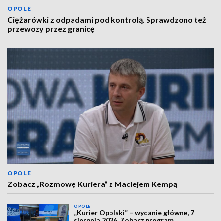
OPOLE
Ciężarówki z odpadami pod kontrolą. Sprawdzono też
przewozy przez granicę
OPOLE
Zobacz „Rozmowę Kuriera” z Maciejem Kempą
OPOLE
„Kurier Opolski” – wydanie główne, 7
sierpnia 2026. Zobacz program