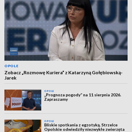
OPOLE
Zobacz „Rozmowę Kuriera” z Katarzyną Gołębiowską-
Jarek
OPOLE
„Prognoza pogody” na 11 sierpnia 2026.
Zapraszamy
OPOLE
Bliskie spotkania z egzotyką. Strzelce
Opolskie odwiedziły niezwykłe zwierzęta