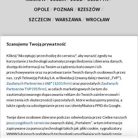
OPOLE
/
POZNAŃ
/
RZESZÓW
/
SZCZECIN
/
WARSZAWA
/
WROCŁAW
Szanujemy Twoją prywatność
Dołącz do nas:
Kliknij "Akceptuję i przechodzę do serwisu", aby wyrazić zgody na
korzystanie z technologii automatycznego śledzenia i zbierania danych,
TVP
dostęp do informacji na Twoim urządzeniu końcowym i ich
Abonament TVP
przechowywanie oraz na przetwarzanie Twoich danych osobowych przez
Regulamin TVP
nas, czyli Telewizję Polską S.A. w likwidacji (zwaną dalej również „TVP”),
Emisja w TVP
Zaufanych Partnerów z IAB* (1201 firm)
oraz pozostałych
Zaufanych
Polityka prywatności
Partnerów TVP (93 firm)
, w celach marketingowych (w tym do
Centrum informacji TVP
Moje zgody
zautomatyzowanego dopasowania reklam do Twoich zainteresowań i
mierzenia ich skuteczności) i pozostałych, które wskazujemy poniżej, a
Naziemna Telewizja Cyfrowa
Pomoc
także zgody na udostępnianie przez nas identyfikatora PPID do Google.
Sklep TVP
Biuro reklamy
Twoje dane osobowe zbierane podczas odwiedzania przez Ciebie naszych
Rada Programowa
poszczególnych serwisów
zwanych dalej „Portalem”, w tym informacje
Kontakt
zapisywane za pomocą technologii takich jak: pliki cookie, sygnalizatory
System NOS
WWW lub innych podobnych technologii umożliwiających świadczenie