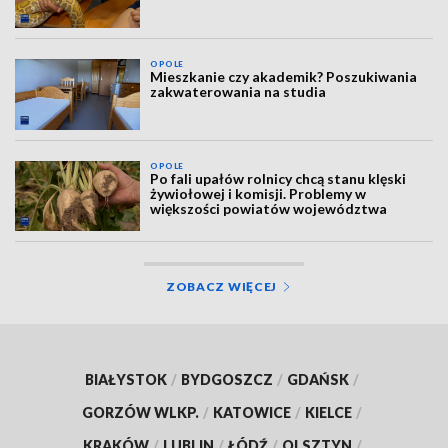
OPOLE
Mieszkanie czy akademik? Poszukiwania
zakwaterowania na studia
OPOLE
Po fali upałów rolnicy chcą stanu klęski
żywiołowej i komisji. Problemy w
większości powiatów województwa
ZOBACZ WIĘCEJ
BIAŁYSTOK
/
BYDGOSZCZ
/
GDAŃSK
/
GORZÓW WLKP.
/
KATOWICE
/
KIELCE
/
KRAKÓW
/
LUBLIN
/
ŁÓDŹ
/
OLSZTYN
/