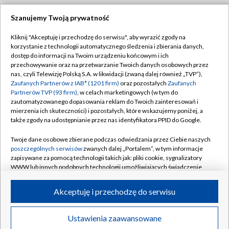
Szanujemy Twoją prywatność
Dołącz do nas:
Kliknij "Akceptuję i przechodzę do serwisu", aby wyrazić zgody na
korzystanie z technologii automatycznego śledzenia i zbierania danych,
TVP
dostęp do informacji na Twoim urządzeniu końcowym i ich
Abonament TVP
przechowywanie oraz na przetwarzanie Twoich danych osobowych przez
Regulamin TVP
nas, czyli Telewizję Polską S.A. w likwidacji (zwaną dalej również „TVP”),
Emisja w TVP
Zaufanych Partnerów z IAB* (1201 firm)
oraz pozostałych
Zaufanych
Polityka prywatności
Partnerów TVP (93 firm)
, w celach marketingowych (w tym do
Centrum informacji TVP
Moje zgody
zautomatyzowanego dopasowania reklam do Twoich zainteresowań i
mierzenia ich skuteczności) i pozostałych, które wskazujemy poniżej, a
Naziemna Telewizja Cyfrowa
Pomoc
także zgody na udostępnianie przez nas identyfikatora PPID do Google.
Sklep TVP
Biuro reklamy
Twoje dane osobowe zbierane podczas odwiedzania przez Ciebie naszych
Rada Programowa
poszczególnych serwisów
zwanych dalej „Portalem”, w tym informacje
Kontakt
zapisywane za pomocą technologii takich jak: pliki cookie, sygnalizatory
System NOS
WWW lub innych podobnych technologii umożliwiających świadczenie
dopasowanych i bezpiecznych usług, personalizację treści oraz reklam,
Informacje o nadawcy
Kanały
udostępnianie funkcji mediów społecznościowych oraz analizowanie
Akceptuję i przechodzę do serwisu
ruchu w Internecie.
Program dla prasy
©2026 Telewizja Polska S.A. w likwidacji
Biuro Reklamy
Twoje dane osobowe zbierane podczas odwiedzania przez Ciebie
Ustawienia zaawansowane
poszczególnych serwisów
na Portalu, takie jak adresy IP, identyfikatory
Ogłoszenie przetargowe