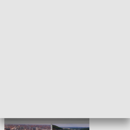
KULTURA I SZTUKA
Wejściówka
Zakładka
MNIEJSZOŚCI