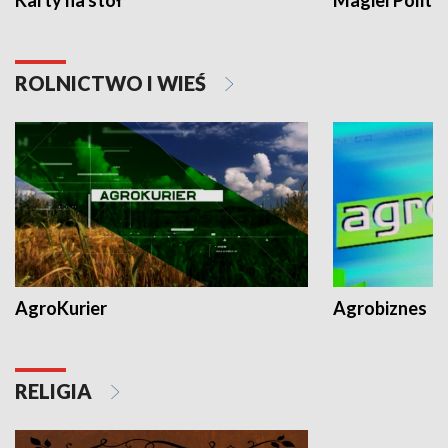
Karty na stół
Magiel Polity
ROLNICTWO I WIEŚ
AgroKurier
Agrobiznes
RELIGIA