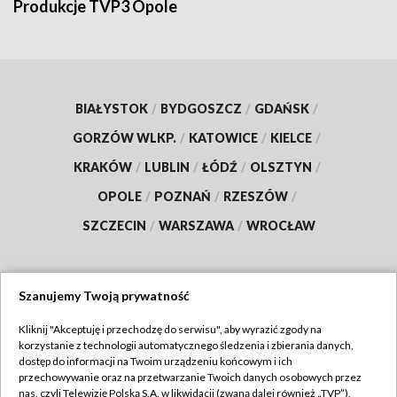
Produkcje TVP3 Opole
BIAŁYSTOK
/
BYDGOSZCZ
/
GDAŃSK
/
GORZÓW WLKP.
/
KATOWICE
/
KIELCE
/
KRAKÓW
/
LUBLIN
/
ŁÓDŹ
/
OLSZTYN
/
OPOLE
/
POZNAŃ
/
RZESZÓW
/
SZCZECIN
/
WARSZAWA
/
WROCŁAW
Szanujemy Twoją prywatność
Dołącz do nas:
Kliknij "Akceptuję i przechodzę do serwisu", aby wyrazić zgody na
korzystanie z technologii automatycznego śledzenia i zbierania danych,
TVP
dostęp do informacji na Twoim urządzeniu końcowym i ich
Abonament TVP
przechowywanie oraz na przetwarzanie Twoich danych osobowych przez
Regulamin TVP
nas, czyli Telewizję Polską S.A. w likwidacji (zwaną dalej również „TVP”),