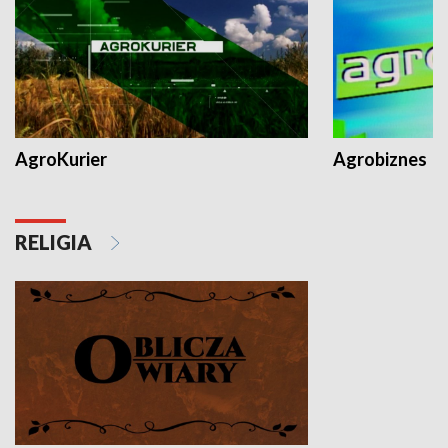
AgroKurier
Agrobiznes
RELIGIA