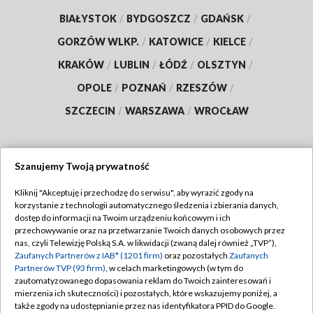
BIAŁYSTOK
/
BYDGOSZCZ
/
GDAŃSK
/
GORZÓW WLKP.
/
KATOWICE
/
KIELCE
/
KRAKÓW
/
LUBLIN
/
ŁÓDŹ
/
OLSZTYN
/
OPOLE
/
POZNAŃ
/
RZESZÓW
/
SZCZECIN
/
WARSZAWA
/
WROCŁAW
Szanujemy Twoją prywatność
Dołącz do nas:
Kliknij "Akceptuję i przechodzę do serwisu", aby wyrazić zgody na
korzystanie z technologii automatycznego śledzenia i zbierania danych,
TVP
dostęp do informacji na Twoim urządzeniu końcowym i ich
Abonament TVP
przechowywanie oraz na przetwarzanie Twoich danych osobowych przez
Regulamin TVP
nas, czyli Telewizję Polską S.A. w likwidacji (zwaną dalej również „TVP”),
Emisja w TVP
Zaufanych Partnerów z IAB* (1201 firm)
oraz pozostałych
Zaufanych
Polityka prywatności
Partnerów TVP (93 firm)
, w celach marketingowych (w tym do
Centrum informacji TVP
Moje zgody
zautomatyzowanego dopasowania reklam do Twoich zainteresowań i
mierzenia ich skuteczności) i pozostałych, które wskazujemy poniżej, a
Naziemna Telewizja Cyfrowa
Pomoc
także zgody na udostępnianie przez nas identyfikatora PPID do Google.