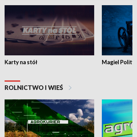
Karty na stół
Magiel Polity
ROLNICTWO I WIEŚ