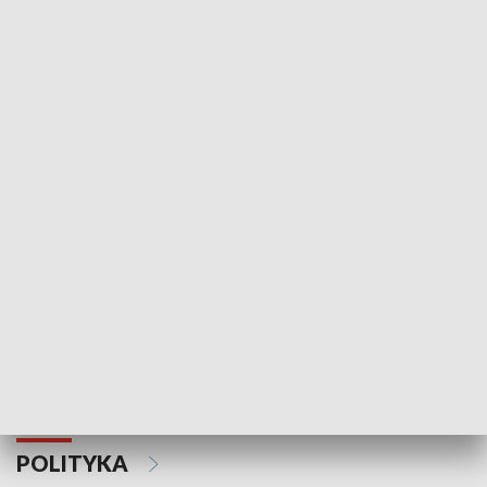
Wejściówka
Zakładka
MNIEJSZOŚCI
Schlesien Journal
POLITYKA