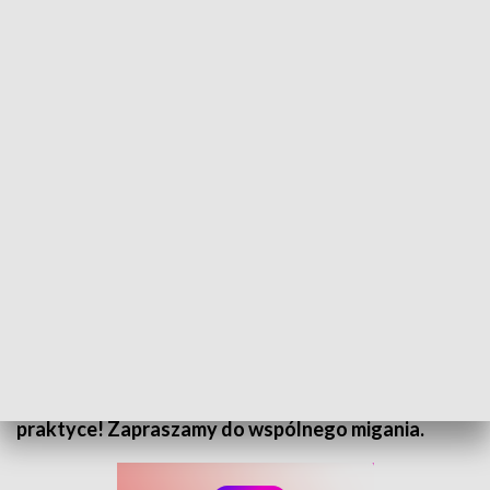
Migiem o miganiu - odc. 1
Chcesz mówić rękami? Zacznij razem z nami!
Rozpoczynamy nowy program "Migiem o Miganiu",
w którym poznamy proste zwroty w języku
migowym. W każdym odcinku Wiktoria
Kramczyńska pod czujnym okiem przedstawicieli
Opolskiego Oddziału Polskiego Związku Głuchych
odkryje podstawy języka migowego - prosto i w
praktyce! Zapraszamy do wspólnego migania.