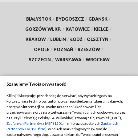
BIAŁYSTOK
/
BYDGOSZCZ
/
GDAŃSK
/
GORZÓW WLKP.
/
KATOWICE
/
KIELCE
/
KRAKÓW
/
LUBLIN
/
ŁÓDŹ
/
OLSZTYN
/
OPOLE
/
POZNAŃ
/
RZESZÓW
/
SZCZECIN
/
WARSZAWA
/
WROCŁAW
Szanujemy Twoją prywatność
Dołącz do nas:
Kliknij "Akceptuję i przechodzę do serwisu", aby wyrazić zgody na
korzystanie z technologii automatycznego śledzenia i zbierania danych,
TVP
dostęp do informacji na Twoim urządzeniu końcowym i ich
Abonament TVP
przechowywanie oraz na przetwarzanie Twoich danych osobowych przez
Regulamin TVP
nas, czyli Telewizję Polską S.A. w likwidacji (zwaną dalej również „TVP”),
Emisja w TVP
Zaufanych Partnerów z IAB* (1201 firm)
oraz pozostałych
Zaufanych
Polityka prywatności
Partnerów TVP (93 firm)
, w celach marketingowych (w tym do
Centrum informacji TVP
Moje zgody
zautomatyzowanego dopasowania reklam do Twoich zainteresowań i