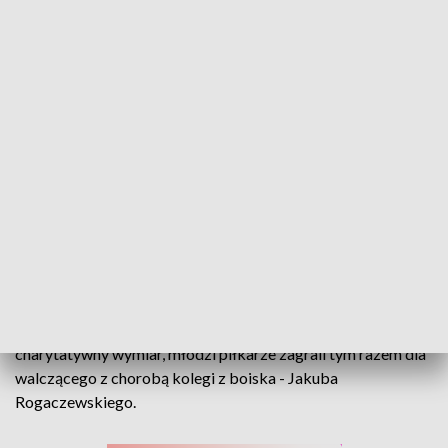
Turniej ku pamięci Franciszka Tokarskiego. Futsalowe granie w Nysie
Dwa kluby, jeden memoriał i pamięć o Franciszku Tokarskim,
który w grudniu 2024 roku zmarł w wieku zaledwie 14tu lat.
Pamiętają o nim Polonia Nysa i Akademia Śląska Wrocław,
które już po raz drugi zorganizowały memoriał. Impreza ma
charytatywny wymiar, młodzi piłkarze zagrali tym razem dla
walczącego z chorobą kolegi z boiska - Jakuba
Rogaczewskiego.