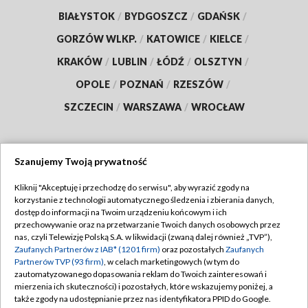
BIAŁYSTOK
/
BYDGOSZCZ
/
GDAŃSK
/
GORZÓW WLKP.
/
KATOWICE
/
KIELCE
/
KRAKÓW
/
LUBLIN
/
ŁÓDŹ
/
OLSZTYN
/
OPOLE
/
POZNAŃ
/
RZESZÓW
/
SZCZECIN
/
WARSZAWA
/
WROCŁAW
Szanujemy Twoją prywatność
Dołącz do nas:
Kliknij "Akceptuję i przechodzę do serwisu", aby wyrazić zgody na
korzystanie z technologii automatycznego śledzenia i zbierania danych,
TVP
dostęp do informacji na Twoim urządzeniu końcowym i ich
Abonament TVP
przechowywanie oraz na przetwarzanie Twoich danych osobowych przez
Regulamin TVP
nas, czyli Telewizję Polską S.A. w likwidacji (zwaną dalej również „TVP”),
Emisja w TVP
Zaufanych Partnerów z IAB* (1201 firm)
oraz pozostałych
Zaufanych
Polityka prywatności
Partnerów TVP (93 firm)
, w celach marketingowych (w tym do
Centrum informacji TVP
Moje zgody
zautomatyzowanego dopasowania reklam do Twoich zainteresowań i
mierzenia ich skuteczności) i pozostałych, które wskazujemy poniżej, a
Naziemna Telewizja Cyfrowa
Pomoc
także zgody na udostępnianie przez nas identyfikatora PPID do Google.