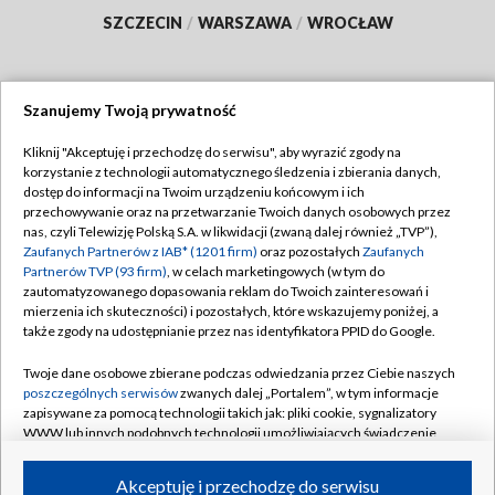
SZCZECIN
/
WARSZAWA
/
WROCŁAW
Szanujemy Twoją prywatność
Dołącz do nas:
Kliknij "Akceptuję i przechodzę do serwisu", aby wyrazić zgody na
korzystanie z technologii automatycznego śledzenia i zbierania danych,
TVP
dostęp do informacji na Twoim urządzeniu końcowym i ich
Abonament TVP
przechowywanie oraz na przetwarzanie Twoich danych osobowych przez
Regulamin TVP
nas, czyli Telewizję Polską S.A. w likwidacji (zwaną dalej również „TVP”),
Emisja w TVP
Zaufanych Partnerów z IAB* (1201 firm)
oraz pozostałych
Zaufanych
Polityka prywatności
Partnerów TVP (93 firm)
, w celach marketingowych (w tym do
Centrum informacji TVP
Moje zgody
zautomatyzowanego dopasowania reklam do Twoich zainteresowań i
mierzenia ich skuteczności) i pozostałych, które wskazujemy poniżej, a
Naziemna Telewizja Cyfrowa
Pomoc
także zgody na udostępnianie przez nas identyfikatora PPID do Google.
Sklep TVP
Biuro reklamy
Twoje dane osobowe zbierane podczas odwiedzania przez Ciebie naszych
Rada Programowa
poszczególnych serwisów
zwanych dalej „Portalem”, w tym informacje
Kontakt
zapisywane za pomocą technologii takich jak: pliki cookie, sygnalizatory
System NOS
WWW lub innych podobnych technologii umożliwiających świadczenie
dopasowanych i bezpiecznych usług, personalizację treści oraz reklam,
Informacje o nadawcy
Kanały
udostępnianie funkcji mediów społecznościowych oraz analizowanie
Akceptuję i przechodzę do serwisu
ruchu w Internecie.