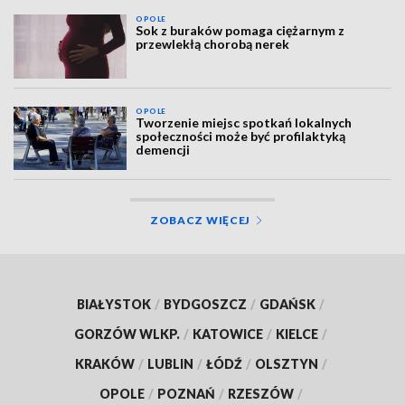
OPOLE
Sok z buraków pomaga ciężarnym z
przewlekłą chorobą nerek
OPOLE
Tworzenie miejsc spotkań lokalnych
społeczności może być profilaktyką
demencji
ZOBACZ WIĘCEJ
BIAŁYSTOK
/
BYDGOSZCZ
/
GDAŃSK
/
GORZÓW WLKP.
/
KATOWICE
/
KIELCE
/
KRAKÓW
/
LUBLIN
/
ŁÓDŹ
/
OLSZTYN
/
OPOLE
/
POZNAŃ
/
RZESZÓW
/