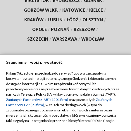
BIAŁYSTOK
/
BYDGOSZCZ
/
GDAŃSK
/
GORZÓW WLKP.
/
KATOWICE
/
KIELCE
/
KRAKÓW
/
LUBLIN
/
ŁÓDŹ
/
OLSZTYN
/
OPOLE
/
POZNAŃ
/
RZESZÓW
/
SZCZECIN
/
WARSZAWA
/
WROCŁAW
Szanujemy Twoją prywatność
Dołącz do nas:
Kliknij "Akceptuję i przechodzę do serwisu", aby wyrazić zgody na
korzystanie z technologii automatycznego śledzenia i zbierania danych,
TVP
dostęp do informacji na Twoim urządzeniu końcowym i ich
Abonament TVP
przechowywanie oraz na przetwarzanie Twoich danych osobowych przez
Regulamin TVP
nas, czyli Telewizję Polską S.A. w likwidacji (zwaną dalej również „TVP”),
Emisja w TVP
Zaufanych Partnerów z IAB* (1201 firm)
oraz pozostałych
Zaufanych
Polityka prywatności
Partnerów TVP (93 firm)
, w celach marketingowych (w tym do
Centrum informacji TVP
Moje zgody
zautomatyzowanego dopasowania reklam do Twoich zainteresowań i
mierzenia ich skuteczności) i pozostałych, które wskazujemy poniżej, a
Naziemna Telewizja Cyfrowa
Pomoc
także zgody na udostępnianie przez nas identyfikatora PPID do Google.
Sklep TVP
Biuro reklamy