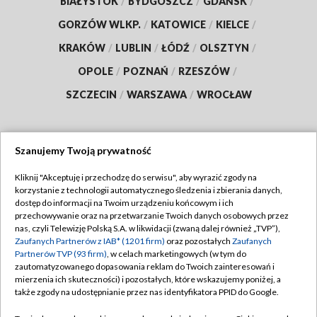
BIAŁYSTOK
/
BYDGOSZCZ
/
GDAŃSK
/
GORZÓW WLKP.
/
KATOWICE
/
KIELCE
/
KRAKÓW
/
LUBLIN
/
ŁÓDŹ
/
OLSZTYN
/
OPOLE
/
POZNAŃ
/
RZESZÓW
/
SZCZECIN
/
WARSZAWA
/
WROCŁAW
Szanujemy Twoją prywatność
Dołącz do nas:
Kliknij "Akceptuję i przechodzę do serwisu", aby wyrazić zgody na
korzystanie z technologii automatycznego śledzenia i zbierania danych,
TVP
dostęp do informacji na Twoim urządzeniu końcowym i ich
Abonament TVP
przechowywanie oraz na przetwarzanie Twoich danych osobowych przez
Regulamin TVP
nas, czyli Telewizję Polską S.A. w likwidacji (zwaną dalej również „TVP”),
Emisja w TVP
Zaufanych Partnerów z IAB* (1201 firm)
oraz pozostałych
Zaufanych
Polityka prywatności
Partnerów TVP (93 firm)
, w celach marketingowych (w tym do
Centrum informacji TVP
Moje zgody
zautomatyzowanego dopasowania reklam do Twoich zainteresowań i
mierzenia ich skuteczności) i pozostałych, które wskazujemy poniżej, a
Naziemna Telewizja Cyfrowa
Pomoc
także zgody na udostępnianie przez nas identyfikatora PPID do Google.
Sklep TVP
Biuro reklamy