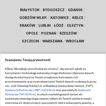
BIAŁYSTOK
/
BYDGOSZCZ
/
GDAŃSK
/
GORZÓW WLKP.
/
KATOWICE
/
KIELCE
/
KRAKÓW
/
LUBLIN
/
ŁÓDŹ
/
OLSZTYN
/
OPOLE
/
POZNAŃ
/
RZESZÓW
/
SZCZECIN
/
WARSZAWA
/
WROCŁAW
Szanujemy Twoją prywatność
Dołącz do nas:
Kliknij "Akceptuję i przechodzę do serwisu", aby wyrazić zgody na
korzystanie z technologii automatycznego śledzenia i zbierania danych,
TVP
dostęp do informacji na Twoim urządzeniu końcowym i ich
Abonament TVP
przechowywanie oraz na przetwarzanie Twoich danych osobowych przez
Regulamin TVP
nas, czyli Telewizję Polską S.A. w likwidacji (zwaną dalej również „TVP”),
Emisja w TVP
Polityka prywatności
Zaufanych Partnerów z IAB* (1201 firm)
oraz pozostałych
Zaufanych
Partnerów TVP (93 firm)
, w celach marketingowych (w tym do
Centrum informacji TVP
Moje zgody
zautomatyzowanego dopasowania reklam do Twoich zainteresowań i
mierzenia ich skuteczności) i pozostałych, które wskazujemy poniżej, a
Naziemna Telewizja Cyfrowa
Pomoc