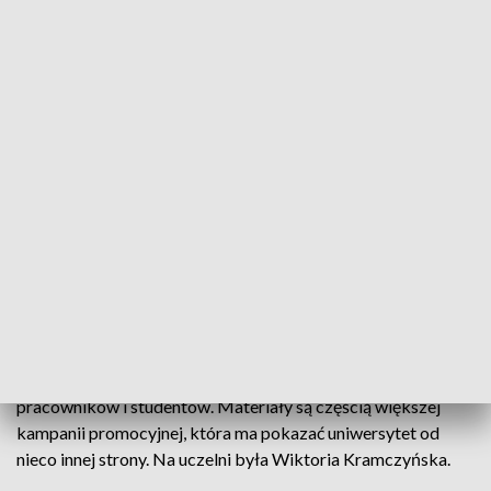
Wykładowcy i studenci w... memach. Uniwersytet Opolski ruszył z nietypową
kampanią
Tym razem powaga została usunięta z planu zajęć, a
Uniwersytet Opolski postanowił przystąpić do egzaminu z...
poczucia humoru. Uczelnia stworzyła memy z udziałem
pracowników i studentów. Materiały są częścią większej
kampanii promocyjnej, która ma pokazać uniwersytet od
nieco innej strony. Na uczelni była Wiktoria Kramczyńska.