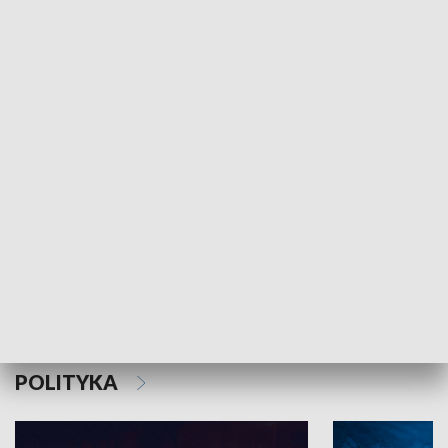
MNIEJSZOŚCI
Schlesien Journal
POLITYKA