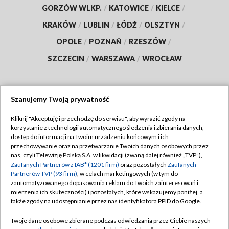
GORZÓW WLKP.
/
KATOWICE
/
KIELCE
/
KRAKÓW
/
LUBLIN
/
ŁÓDŹ
/
OLSZTYN
/
OPOLE
/
POZNAŃ
/
RZESZÓW
/
SZCZECIN
/
WARSZAWA
/
WROCŁAW
Szanujemy Twoją prywatność
Dołącz do nas:
Kliknij "Akceptuję i przechodzę do serwisu", aby wyrazić zgody na
korzystanie z technologii automatycznego śledzenia i zbierania danych,
TVP
dostęp do informacji na Twoim urządzeniu końcowym i ich
Abonament TVP
przechowywanie oraz na przetwarzanie Twoich danych osobowych przez
Regulamin TVP
nas, czyli Telewizję Polską S.A. w likwidacji (zwaną dalej również „TVP”),
Emisja w TVP
Zaufanych Partnerów z IAB* (1201 firm)
oraz pozostałych
Zaufanych
Polityka prywatności
Partnerów TVP (93 firm)
, w celach marketingowych (w tym do
Centrum informacji TVP
Moje zgody
zautomatyzowanego dopasowania reklam do Twoich zainteresowań i
mierzenia ich skuteczności) i pozostałych, które wskazujemy poniżej, a
Naziemna Telewizja Cyfrowa
Pomoc
także zgody na udostępnianie przez nas identyfikatora PPID do Google.
Sklep TVP
Biuro reklamy
Twoje dane osobowe zbierane podczas odwiedzania przez Ciebie naszych
Rada Programowa