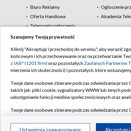
Biuro Reklamy
Ogłoszenie pr
Oferta Handlowa
Akademia Tele
Telegazeta ogłoszenia
Szanujemy Twoją prywatność
Regulamin TVP
Kliknij "Akceptuję i przechodzę do serwisu", aby wyrazić zg
końcowym i ich przechowywanie oraz na przetwarzanie Twoich
z IAB* (1201 firm)
oraz pozostałych
Zaufanych Partnerów T
mierzenia ich skuteczności) i pozostałych, które wskazujemy
Twoje dane osobowe zbierane podczas odwiedzania przez 
takich jak: pliki cookie, sygnalizatory WWW lub innych pod
udostępnianie funkcji mediów społecznościowych oraz anali
Twoje dane osobowe zbierane podczas odwiedzania przez 
plików cookie, informacje o Twoich wyszukiwaniach w serwi
Partnerów TVP
dla realizacji następujących celów i funkc
Ustawienia zaawansowane
Akceptuję i
reklam, tworzenia profilu spersonalizowanych reklam, tworz