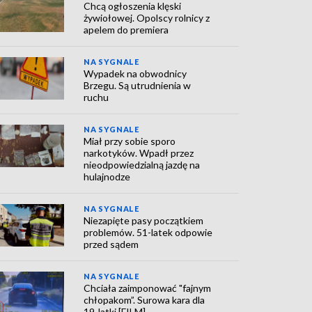
Chcą ogłoszenia klęski
żywiołowej. Opolscy rolnicy z
apelem do premiera
NA SYGNALE
Wypadek na obwodnicy
Brzegu. Są utrudnienia w
ruchu
NA SYGNALE
Miał przy sobie sporo
narkotyków. Wpadł przez
nieodpowiedzialną jazdę na
hulajnodze
NA SYGNALE
Niezapięte pasy początkiem
problemów. 51-latek odpowie
przed sądem
NA SYGNALE
Chciała zaimponować "fajnym
chłopakom”. Surowa kara dla
19-latki [FILM]