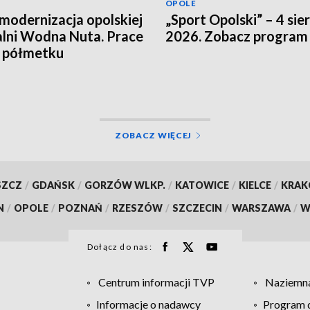
OPOLE
modernizacja opolskiej
„Sport Opolski” – 4 sie
lni Wodna Nuta. Prace
2026. Zobacz program
a półmetku
ZOBACZ WIĘCEJ
SZCZ
/
GDAŃSK
/
GORZÓW WLKP.
/
KATOWICE
/
KIELCE
/
KRA
N
/
OPOLE
/
POZNAŃ
/
RZESZÓW
/
SZCZECIN
/
WARSZAWA
/
W
Dołącz do nas:
Centrum informacji TVP
Naziemna
Informacje o nadawcy
Program d