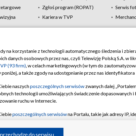
zetargowe
Zgłoś program (ROPAT)
Serwis fo
wizyjna
Kariera w TVP
Merchandi
Polityka prywatności
Moje zgody
Pomoc
Biuro re
ody na korzystanie z technologii automatycznego śledzenia i zbie
 danych osobowych przez nas, czyli Telewizję Polską S.A. w likw
VP (93 firm)
, w celach marketingowych (w tym do zautomatyzow
 poniżej, a także zgody na udostępnianie przez nas identyfikator
Ciebie naszych
poszczególnych serwisów
zwanych dalej „Portalem
obnych technologii umożliwiających świadczenie dopasowanych i be
zowanie ruchu w Internecie.
Ciebie
poszczególnych serwisów
na Portalu, takie jak adresy IP, 
sach Portalu czy historia odwiedzin będą przetwarzane przez TV
ji: przechowywania informacji na urządzeniu lub dostęp do nich,
©2026 Telewizja Polska S.A. w likwidacji
 przechodzę do serwisu
enia profilu spersonalizowanych treści, wyboru spersonalizowany