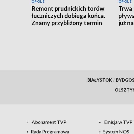
OPOLE
OPOLE
Remont prudnickich torów
Trwa 
łuczniczych dobiega końca.
pływa
Znamy przybliżony termin
już n
otwarcia obiektu
BIAŁYSTOK
/
BYDGO
OLSZTY
Abonament TVP
Emisja w TVP
Rada Programowa
System NOS