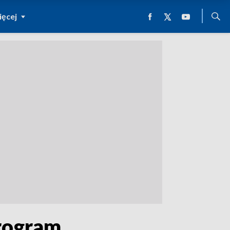
ęcej
program