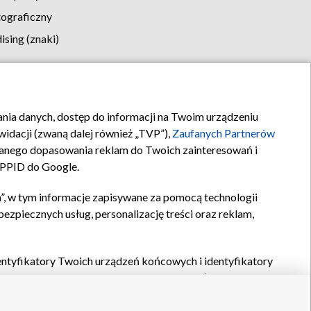
tograficzny
sing (znaki)
klamy
Kontakt
rania danych, dostęp do informacji na Twoim urządzeniu
idacji (zwaną dalej również „TVP”),
Zaufanych Partnerów
anego dopasowania reklam do Twoich zainteresowań i
a PPID do Google.
”, w tym informacje zapisywane za pomocą technologii
zpiecznych usług, personalizację treści oraz reklam,
identyfikatory Twoich urządzeń końcowych i identyfikatory
P,
Zaufanych Partnerów z IAB
oraz pozostałych
Zaufanych
 wyboru podstawowych reklam, wyboru spersonalizowanych
ch treści, pomiaru wydajności reklam, pomiaru wydajności