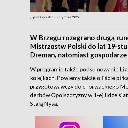
„Sport Opolski” – 7 stycznia 2026
W Brzegu rozegrano drugą run
Mistrzostw Polski do lat 19-stu
Dreman, natomiast gospodarze za
W programie także podsumowanie Ligi
kolejkach. Powiemy także o liście pił
przygotowawczy do chorwackiego Med
derbów Opolszczyzny w 1-ej lidze sia
Stalą Nysa.