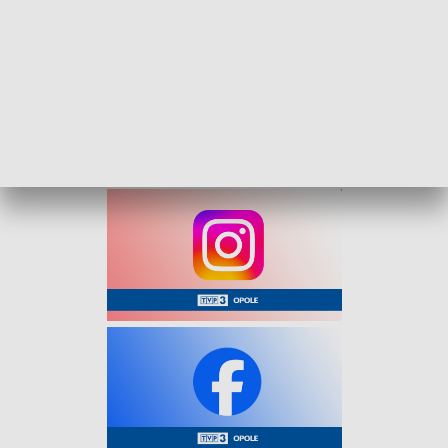
zanieczyszczeń.
Służby zalecają ograniczenie intensywnego wysiłku
fizycznego na zewnątrz oraz wietrzenie pomieszczeń.
Pogorszenie jakości powietrza odczuwać mogą osoby
cierpiące na choroby serca oraz układu oddechowego.