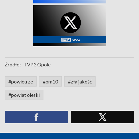
Źródło:
TVP3 Opole
#powietrze
#pm10
#zła jakość
#powiat oleski