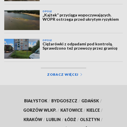
OPOLE
„Kajtek” przyciąga wypoczywających.
WOPR ostrzega przed ukrytym ryzykiem
OPOLE
Ciężarówki z odpadami pod kontrolą.
Sprawdzono też przewozy przez granicę
ZOBACZ WIĘCEJ
BIAŁYSTOK
/
BYDGOSZCZ
/
GDAŃSK
/
GORZÓW WLKP.
/
KATOWICE
/
KIELCE
/
KRAKÓW
/
LUBLIN
/
ŁÓDŹ
/
OLSZTYN
/