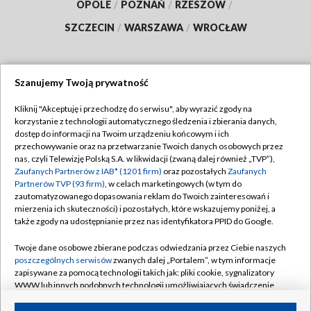
OPOLE
/
POZNAŃ
/
RZESZÓW
/
SZCZECIN
/
WARSZAWA
/
WROCŁAW
Szanujemy Twoją prywatność
Dołącz do nas:
Kliknij "Akceptuję i przechodzę do serwisu", aby wyrazić zgody na
korzystanie z technologii automatycznego śledzenia i zbierania danych,
TVP
dostęp do informacji na Twoim urządzeniu końcowym i ich
Abonament TVP
przechowywanie oraz na przetwarzanie Twoich danych osobowych przez
Regulamin TVP
nas, czyli Telewizję Polską S.A. w likwidacji (zwaną dalej również „TVP”),
Emisja w TVP
Zaufanych Partnerów z IAB* (1201 firm)
oraz pozostałych
Zaufanych
Polityka prywatności
Partnerów TVP (93 firm)
, w celach marketingowych (w tym do
Centrum informacji TVP
Moje zgody
zautomatyzowanego dopasowania reklam do Twoich zainteresowań i
mierzenia ich skuteczności) i pozostałych, które wskazujemy poniżej, a
Naziemna Telewizja Cyfrowa
Pomoc
także zgody na udostępnianie przez nas identyfikatora PPID do Google.
Sklep TVP
Biuro reklamy
Twoje dane osobowe zbierane podczas odwiedzania przez Ciebie naszych
Rada Programowa
poszczególnych serwisów
zwanych dalej „Portalem”, w tym informacje
Kontakt
zapisywane za pomocą technologii takich jak: pliki cookie, sygnalizatory
System NOS
WWW lub innych podobnych technologii umożliwiających świadczenie
dopasowanych i bezpiecznych usług, personalizację treści oraz reklam,
Informacje o nadawcy
Kanały
udostępnianie funkcji mediów społecznościowych oraz analizowanie