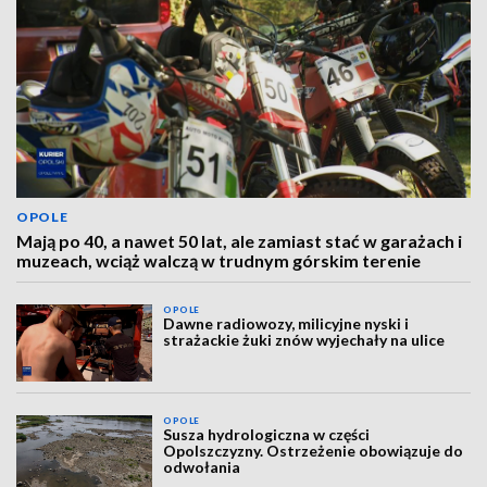
OPOLE
Mają po 40, a nawet 50 lat, ale zamiast stać w garażach i
muzeach, wciąż walczą w trudnym górskim terenie
OPOLE
Dawne radiowozy, milicyjne nyski i
strażackie żuki znów wyjechały na ulice
OPOLE
Susza hydrologiczna w części
Opolszczyzny. Ostrzeżenie obowiązuje do
odwołania