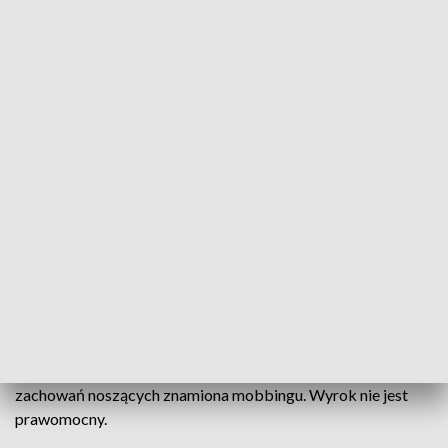
Echo krzyków na wokandzie. Sędzia Edyta D. z SR w Kluczborku uznana winną
przez Sąd Dyscyplinarny we Wrocławiu
Wracamy do sprawy Edyty D., sędzi Sądu Rejonowego w
Kluczborku, która w lipcu 2024 roku krzyczała podczas
rozprawy na oskarżonego. 2 stycznia Sąd Dyscyplinarny przy
Sądzie Apelacyjnym we Wrocławiu uznał ją za winną
zachowań noszących znamiona mobbingu. Wyrok nie jest
prawomocny.