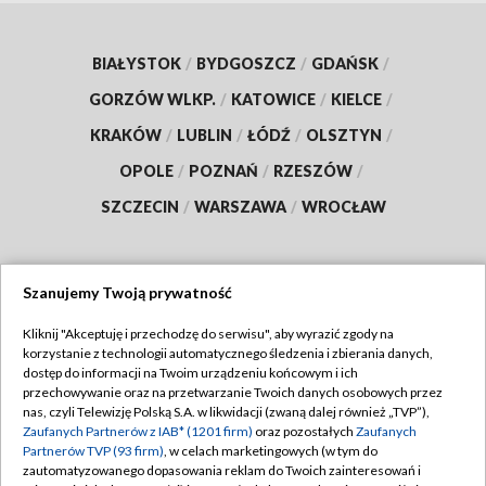
BIAŁYSTOK
/
BYDGOSZCZ
/
GDAŃSK
/
GORZÓW WLKP.
/
KATOWICE
/
KIELCE
/
KRAKÓW
/
LUBLIN
/
ŁÓDŹ
/
OLSZTYN
/
OPOLE
/
POZNAŃ
/
RZESZÓW
/
SZCZECIN
/
WARSZAWA
/
WROCŁAW
Szanujemy Twoją prywatność
Dołącz do nas:
Kliknij "Akceptuję i przechodzę do serwisu", aby wyrazić zgody na
korzystanie z technologii automatycznego śledzenia i zbierania danych,
TVP
dostęp do informacji na Twoim urządzeniu końcowym i ich
Abonament TVP
przechowywanie oraz na przetwarzanie Twoich danych osobowych przez
Regulamin TVP
nas, czyli Telewizję Polską S.A. w likwidacji (zwaną dalej również „TVP”),
Emisja w TVP
Zaufanych Partnerów z IAB* (1201 firm)
oraz pozostałych
Zaufanych
Polityka prywatności
Partnerów TVP (93 firm)
, w celach marketingowych (w tym do
Centrum informacji TVP
Moje zgody
zautomatyzowanego dopasowania reklam do Twoich zainteresowań i