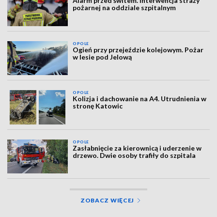
Alarm przed świtem. Interwencja straży
pożarnej na oddziale szpitalnym
OPOLE
Ogień przy przejeździe kolejowym. Pożar
w lesie pod Jelową
OPOLE
Kolizja i dachowanie na A4. Utrudnienia w
stronę Katowic
OPOLE
Zasłabnięcie za kierownicą i uderzenie w
drzewo. Dwie osoby trafiły do szpitala
ZOBACZ WIĘCEJ