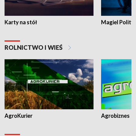
Karty na stół
Magiel Polity
ROLNICTWO I WIEŚ
AgroKurier
Agrobiznes