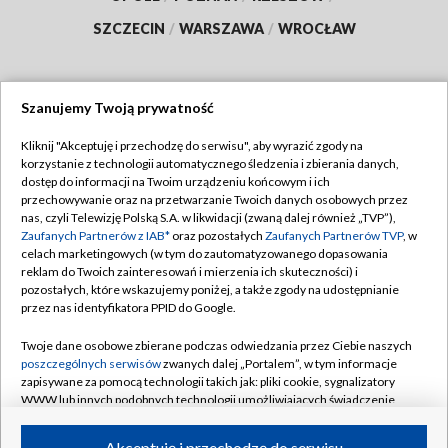
SZCZECIN
/
WARSZAWA
/
WROCŁAW
Szanujemy Twoją prywatność
Dołącz do nas:
Kliknij "Akceptuję i przechodzę do serwisu", aby wyrazić zgody na
korzystanie z technologii automatycznego śledzenia i zbierania danych,
TVP
dostęp do informacji na Twoim urządzeniu końcowym i ich
Abonament TVP
przechowywanie oraz na przetwarzanie Twoich danych osobowych przez
Regulamin TVP
nas, czyli Telewizję Polską S.A. w likwidacji (zwaną dalej również „TVP”),
Emisja w TVP
Zaufanych Partnerów z IAB*
oraz pozostałych
Zaufanych Partnerów TVP
, w
Polityka prywatności
celach marketingowych (w tym do zautomatyzowanego dopasowania
Centrum informacji TVP
Moje zgody
reklam do Twoich zainteresowań i mierzenia ich skuteczności) i
pozostałych, które wskazujemy poniżej, a także zgody na udostępnianie
Naziemna Telewizja Cyfrowa
Pomoc
przez nas identyfikatora PPID do Google.
Sklep TVP
Biuro reklamy
Twoje dane osobowe zbierane podczas odwiedzania przez Ciebie naszych
Rada Programowa
poszczególnych serwisów
zwanych dalej „Portalem”, w tym informacje
Kontakt
zapisywane za pomocą technologii takich jak: pliki cookie, sygnalizatory
System NOS
WWW lub innych podobnych technologii umożliwiających świadczenie
dopasowanych i bezpiecznych usług, personalizację treści oraz reklam,
Informacje o nadawcy
Kanały
udostępnianie funkcji mediów społecznościowych oraz analizowanie
Akceptuję i przechodzę do serwisu