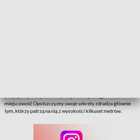
Przebudzenie mocy pod Kluczborkiem. Wieś godna Lorda Vadera!
Trochę gwiazda śmierci, trochę Sokół Millenium. A na pewno
- perła Opolszczyzny. Tak przysiółek Czerwona wygląda
przysypany białą kołderką. Najbardziej okrągła
miejscowość Opolszczyzny swoje sekrety zdradza głównie
tym, którzy patrzą na nią z wysokości kilkuset metrów.