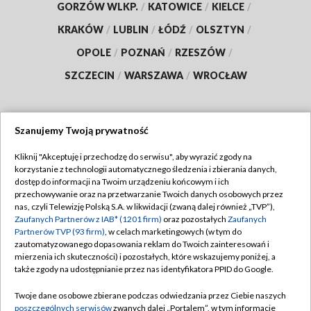
GORZÓW WLKP.
/
KATOWICE
/
KIELCE
/
KRAKÓW
/
LUBLIN
/
ŁÓDŹ
/
OLSZTYN
/
OPOLE
/
POZNAŃ
/
RZESZÓW
/
SZCZECIN
/
WARSZAWA
/
WROCŁAW
Szanujemy Twoją prywatność
Dołącz do nas:
Kliknij "Akceptuję i przechodzę do serwisu", aby wyrazić zgody na
korzystanie z technologii automatycznego śledzenia i zbierania danych,
TVP
dostęp do informacji na Twoim urządzeniu końcowym i ich
Abonament TVP
przechowywanie oraz na przetwarzanie Twoich danych osobowych przez
Regulamin TVP
nas, czyli Telewizję Polską S.A. w likwidacji (zwaną dalej również „TVP”),
Emisja w TVP
Zaufanych Partnerów z IAB* (1201 firm)
oraz pozostałych
Zaufanych
Polityka prywatności
Partnerów TVP (93 firm)
, w celach marketingowych (w tym do
Centrum informacji TVP
Moje zgody
zautomatyzowanego dopasowania reklam do Twoich zainteresowań i
mierzenia ich skuteczności) i pozostałych, które wskazujemy poniżej, a
Naziemna Telewizja Cyfrowa
Pomoc
także zgody na udostępnianie przez nas identyfikatora PPID do Google.
Sklep TVP
Biuro reklamy
Twoje dane osobowe zbierane podczas odwiedzania przez Ciebie naszych
Rada Programowa
poszczególnych serwisów
zwanych dalej „Portalem”, w tym informacje
Kontakt