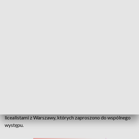
Śpiewają od 30 lat. Chór Capricolium 6 stycznia zaprasza na koncert kolęd
Nie trzeba być uczniem, żeby śpiewać w tym chórze, choć
głuchołaski Chór Capricolium powstał 30 lat temu jako
zespół szkolny. Obecnie razem z młodzieżą śpiewają w nim
ci, którzy byli w pierwszym składzie. Chórzyści ćwiczą na
warsztatach przed dorocznym koncertem kolęd - razem z
licealistami z Warszawy, których zaproszono do wspólnego
występu.