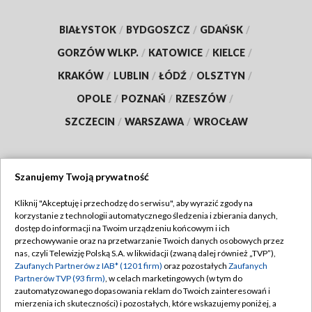
BIAŁYSTOK
/
BYDGOSZCZ
/
GDAŃSK
/
GORZÓW WLKP.
/
KATOWICE
/
KIELCE
/
KRAKÓW
/
LUBLIN
/
ŁÓDŹ
/
OLSZTYN
/
OPOLE
/
POZNAŃ
/
RZESZÓW
/
SZCZECIN
/
WARSZAWA
/
WROCŁAW
Szanujemy Twoją prywatność
Dołącz do nas:
Kliknij "Akceptuję i przechodzę do serwisu", aby wyrazić zgody na
korzystanie z technologii automatycznego śledzenia i zbierania danych,
TVP
dostęp do informacji na Twoim urządzeniu końcowym i ich
Abonament TVP
przechowywanie oraz na przetwarzanie Twoich danych osobowych przez
Regulamin TVP
nas, czyli Telewizję Polską S.A. w likwidacji (zwaną dalej również „TVP”),
Emisja w TVP
Zaufanych Partnerów z IAB* (1201 firm)
oraz pozostałych
Zaufanych
Polityka prywatności
Partnerów TVP (93 firm)
, w celach marketingowych (w tym do
Centrum informacji TVP
Moje zgody
zautomatyzowanego dopasowania reklam do Twoich zainteresowań i
mierzenia ich skuteczności) i pozostałych, które wskazujemy poniżej, a
Naziemna Telewizja Cyfrowa
Pomoc