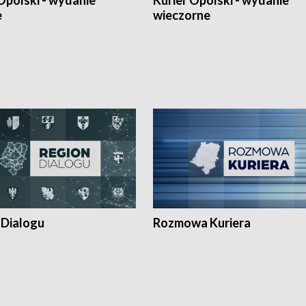
Opolski - wydanie
Kurier Opolski - wydanie
e
wieczorne
 Dialogu
Rozmowa Kuriera