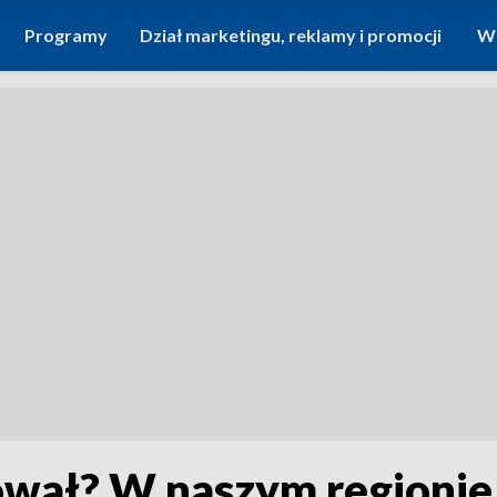
Programy
Dział marketingu, reklamy i promocji
Wi
tował? W naszym regionie