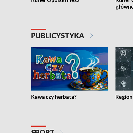
Kurier Opolski Flesz
Kurier 
główn
PUBLICYSTYKA
Kawa czy herbata?
Region
SPORT