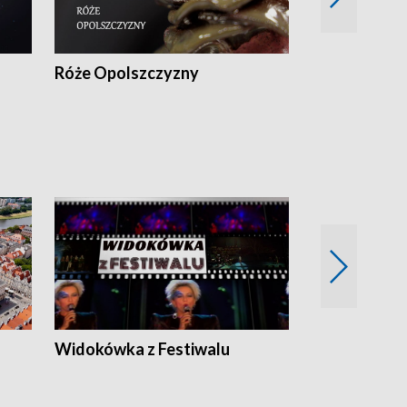
Róże Opolszczyzny
Czas report
Widokówka z Festiwalu
Strefa Kultu