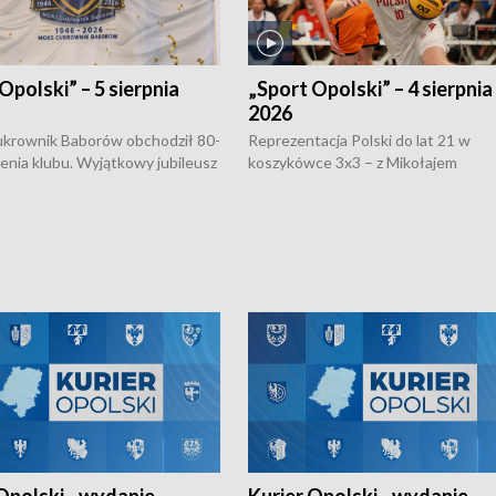
Opolski” – 5 sierpnia
„Sport Opolski” – 4 sierpnia
2026
rownik Baborów obchodził 80-
Reprezentacja Polski do lat 21 w
nienia klubu. Wyjątkowy jubileusz
koszykówce 3x3 – z Mikołajem
 na sportowo. W programie
Kowalczykiem z opolskiego AZS-u 
 turnieju eliminacyjnym
składzie - wygrała dwa z trzech tur
h Mistrzostw w siatkówce
w ramach Ligi Narodów. Rywalizacja
 amatorów w Opolu oraz o
odbyła się w węgierskim Szolnok.
lejarza Opole. Zapraszamy!