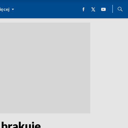
ęcej
 brakuje