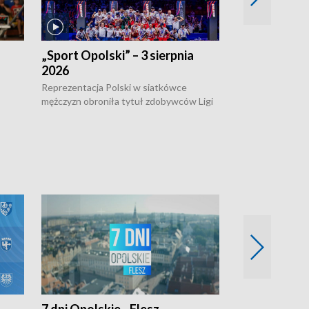
„Sport Opolski” – 3 sierpnia
„Sport Opolsk
2026
Reprezentacja P
mężczyzn w półfi
Reprezentacja Polski w siatkówce
meczu ćwierćfin
mężczyzn obroniła tytuł zdobywców Ligi
Biało-Czerwoni p
w
Narodów. W finale pokonali Amerykanów
Ningbo Ukraińcó
niejów
po tie-breaku. W meczu nie zabrakło
opolskich wątków.