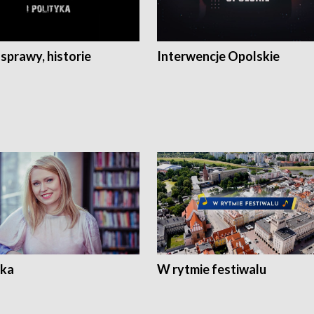
 sprawy, historie
Interwencje Opolskie
ka
W rytmie festiwalu