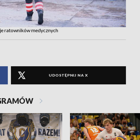
uje ratowników medycznych
UDOSTĘPNIJ NA X
OGRAMÓW