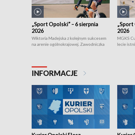
„Sport Opolski” – 6 sierpnia
„Sport 
2026
2026
Wiktoria Madejska z kolejnym sukcesem
MGKS Cuk
na arenie ogólnokrajowej. Zawodniczka
lecie ist
Klubu Kolarskiego Ziemia Brzeska
odbył się
została podwójna Mistrzynią Polski
również o
Juniorów Młodszych w kolarstwie
Otwartyc
torowym.
plażowej
INFORMACJE
meczu Ko