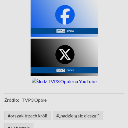
Źródło:
TVP3 Opole
#orszak trzech króli
#„nadzieją się cieszą!”
#6 stycznia