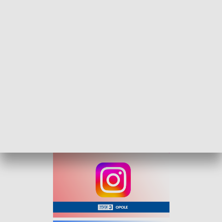
Trasa przemarszu obejmie ulice: Katedralną, Most
Katedralny, Piastowską, Korfantego, 1 Maja oraz Reymonta,
a zakończy się na Placu Kopernika. Tam odbędzie się
symboliczny pokłon Trzech Króli oraz wspólne śpiewanie
kolęd.
Dodajmy, że każdy uczestnik otrzyma koronę. Dodatkowo,
organizatorzy zachęcają do przebrania się w kolory
symbolizujące poszczególne orszaki: zielony - orszak
azjatycki, czerwony - orszak europejski oraz niebieski, czyli
orszak afrykański.