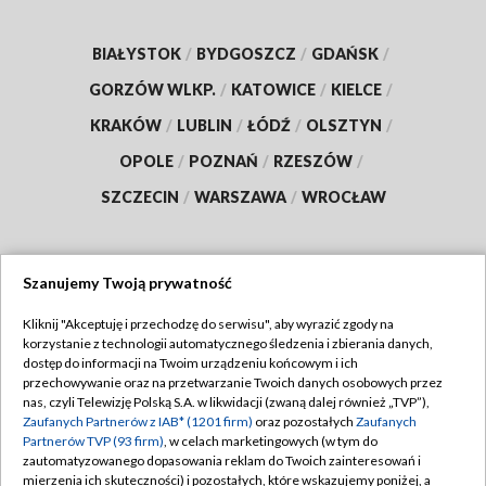
BIAŁYSTOK
/
BYDGOSZCZ
/
GDAŃSK
/
GORZÓW WLKP.
/
KATOWICE
/
KIELCE
/
KRAKÓW
/
LUBLIN
/
ŁÓDŹ
/
OLSZTYN
/
OPOLE
/
POZNAŃ
/
RZESZÓW
/
SZCZECIN
/
WARSZAWA
/
WROCŁAW
Szanujemy Twoją prywatność
Dołącz do nas:
Kliknij "Akceptuję i przechodzę do serwisu", aby wyrazić zgody na
korzystanie z technologii automatycznego śledzenia i zbierania danych,
TVP
dostęp do informacji na Twoim urządzeniu końcowym i ich
Abonament TVP
przechowywanie oraz na przetwarzanie Twoich danych osobowych przez
Regulamin TVP
nas, czyli Telewizję Polską S.A. w likwidacji (zwaną dalej również „TVP”),
Emisja w TVP
Zaufanych Partnerów z IAB* (1201 firm)
oraz pozostałych
Zaufanych
Polityka prywatności
Partnerów TVP (93 firm)
, w celach marketingowych (w tym do
Centrum informacji TVP
Moje zgody
zautomatyzowanego dopasowania reklam do Twoich zainteresowań i
mierzenia ich skuteczności) i pozostałych, które wskazujemy poniżej, a