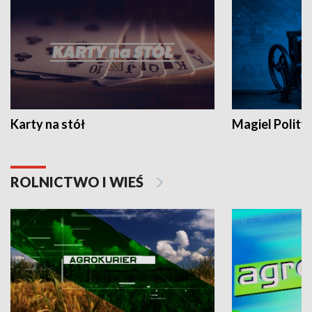
Karty na stół
Magiel Polity
ROLNICTWO I WIEŚ