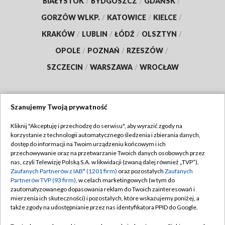
BIAŁYSTOK
/
BYDGOSZCZ
/
GDAŃSK
/
GORZÓW WLKP.
/
KATOWICE
/
KIELCE
/
KRAKÓW
/
LUBLIN
/
ŁÓDŹ
/
OLSZTYN
/
OPOLE
/
POZNAŃ
/
RZESZÓW
/
SZCZECIN
/
WARSZAWA
/
WROCŁAW
Szanujemy Twoją prywatność
Dołącz do nas:
Kliknij "Akceptuję i przechodzę do serwisu", aby wyrazić zgody na
korzystanie z technologii automatycznego śledzenia i zbierania danych,
TVP
dostęp do informacji na Twoim urządzeniu końcowym i ich
Abonament TVP
przechowywanie oraz na przetwarzanie Twoich danych osobowych przez
Regulamin TVP
nas, czyli Telewizję Polską S.A. w likwidacji (zwaną dalej również „TVP”),
Emisja w TVP
Zaufanych Partnerów z IAB* (1201 firm)
oraz pozostałych
Zaufanych
Polityka prywatności
Partnerów TVP (93 firm)
, w celach marketingowych (w tym do
Centrum informacji TVP
Moje zgody
zautomatyzowanego dopasowania reklam do Twoich zainteresowań i
mierzenia ich skuteczności) i pozostałych, które wskazujemy poniżej, a
Naziemna Telewizja Cyfrowa
Pomoc
także zgody na udostępnianie przez nas identyfikatora PPID do Google.
Sklep TVP
Biuro reklamy