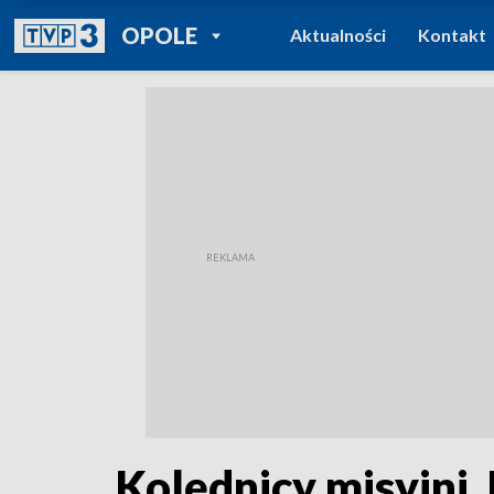
POWRÓT DO
OPOLE
Aktualności
Kontakt
TVP REGIONY
Kolędnicy misyjni. 