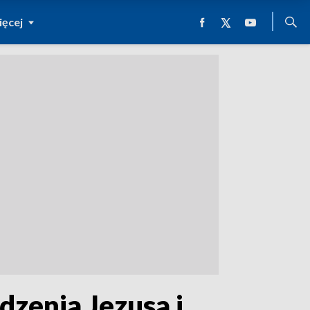
ęcej
odzenia Jezusa i