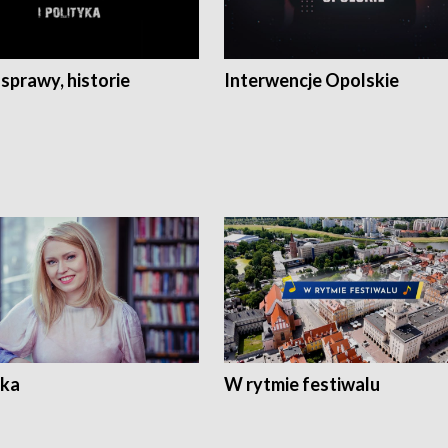
 sprawy, historie
Interwencje Opolskie
ka
W rytmie festiwalu