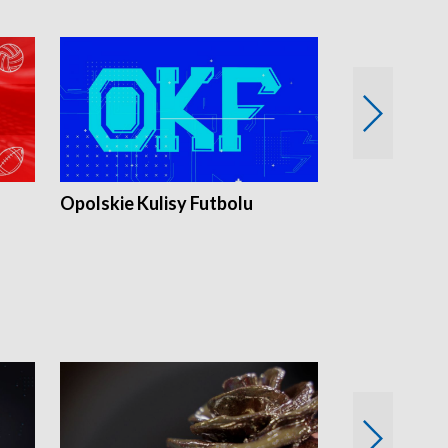
Opolskie Kulisy Futbolu
Złote chwile
sportu