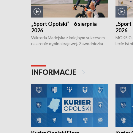
„Sport Opolski” – 6 sierpnia
„Sport 
2026
2026
Wiktoria Madejska z kolejnym sukcesem
MGKS Cuk
na arenie ogólnokrajowej. Zawodniczka
lecie ist
Klubu Kolarskiego Ziemia Brzeska
odbył się
została podwójna Mistrzynią Polski
również o
Juniorów Młodszych w kolarstwie
Otwartyc
torowym.
plażowej
INFORMACJE
meczu Ko