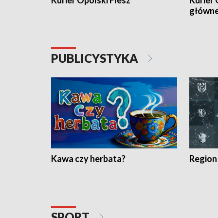
Kurier Opolski Flesz
Kurier 
główn
PUBLICYSTYKA
Kawa czy herbata?
Region
SPORT