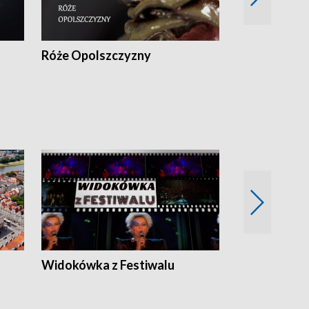
Róże Opolszczyzny
Czas report
Widokówka z Festiwalu
Strefa Kultu