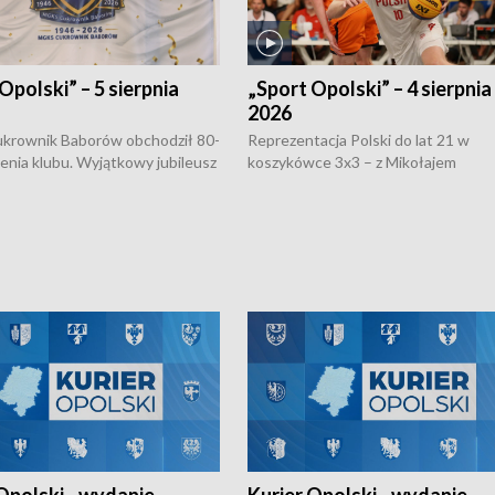
Opolski” – 5 sierpnia
„Sport Opolski” – 4 sierpnia
2026
rownik Baborów obchodził 80-
Reprezentacja Polski do lat 21 w
nienia klubu. Wyjątkowy jubileusz
koszykówce 3x3 – z Mikołajem
 na sportowo. W programie
Kowalczykiem z opolskiego AZS-u 
 turnieju eliminacyjnym
składzie - wygrała dwa z trzech tur
h Mistrzostw w siatkówce
w ramach Ligi Narodów. Rywalizacja
 amatorów w Opolu oraz o
odbyła się w węgierskim Szolnok.
lejarza Opole. Zapraszamy!