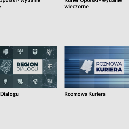
Opolski - wydanie
Kurier Opolski - wydanie
e
wieczorne
 Dialogu
Rozmowa Kuriera