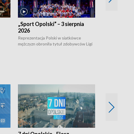
„Sport Opolski” – 3 sierpnia
„Sport Opolsk
2026
Reprezentacja P
mężczyzn w półfi
Reprezentacja Polski w siatkówce
meczu ćwierćfin
mężczyzn obroniła tytuł zdobywców Ligi
Biało-Czerwoni p
w
Narodów. W finale pokonali Amerykanów
Ningbo Ukraińcó
niejów
po tie-breaku. W meczu nie zabrakło
opolskich wątków.