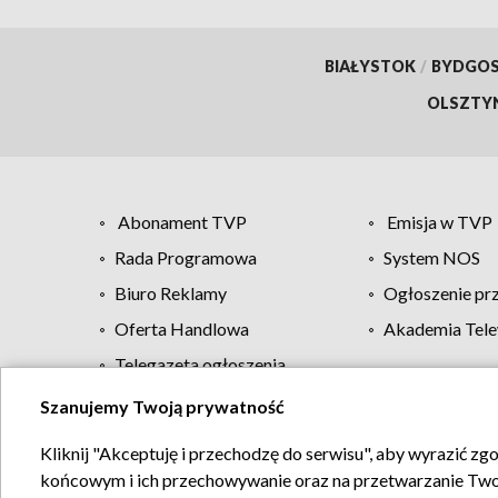
BIAŁYSTOK
/
BYDGO
OLSZTY
Abonament TVP
Emisja w TVP
Rada Programowa
System NOS
Biuro Reklamy
Ogłoszenie pr
Oferta Handlowa
Akademia Tele
Telegazeta ogłoszenia
Szanujemy Twoją prywatność
Regulamin TVP
Kliknij "Akceptuję i przechodzę do serwisu", aby wyrazić zg
końcowym i ich przechowywanie oraz na przetwarzanie Twoich