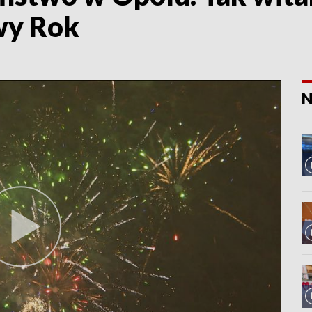
wy Rok
N