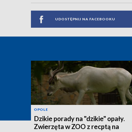
UDOSTĘPNIJ NA FACEBOOKU
OPOLE
Dzikie porady na "dzikie" opały.
Zwierzęta w ZOO z recptą na