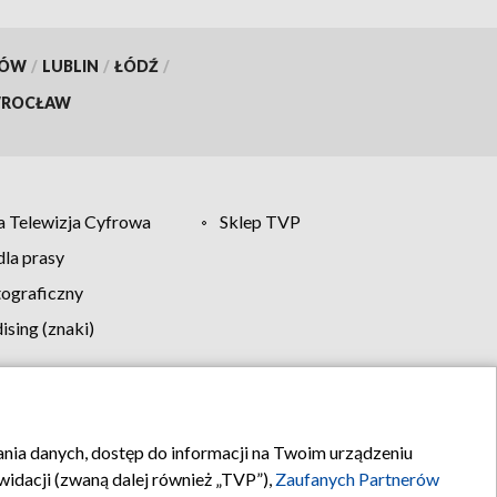
KÓW
/
LUBLIN
/
ŁÓDŹ
/
ROCŁAW
 Telewizja Cyfrowa
Sklep TVP
la prasy
tograficzny
sing (znaki)
klamy
Kontakt
rania danych, dostęp do informacji na Twoim urządzeniu
idacji (zwaną dalej również „TVP”),
Zaufanych Partnerów