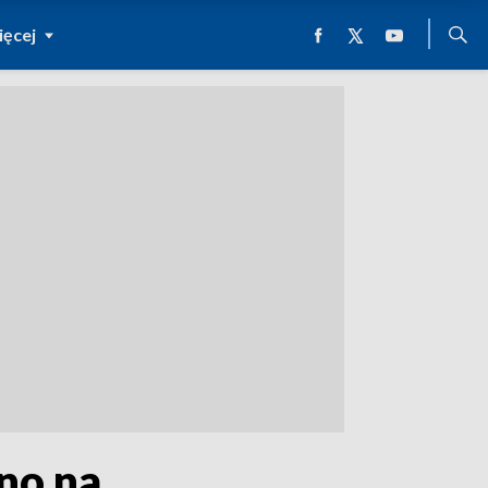
ęcej
no na