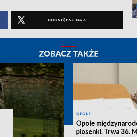
UDOSTĘPNIJ NA X
ZOBACZ TAKŻE
OPOLE
Opole międzynarodo
piosenki. Trwa 36.