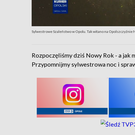
Sylwestrowe Szaleństwo w Opolu. Tak witano na Opolszczyźnie
Rozpoczęliśmy dziś Nowy Rok - a jak m
Przypomnijmy sylwestrowa noc i spraw