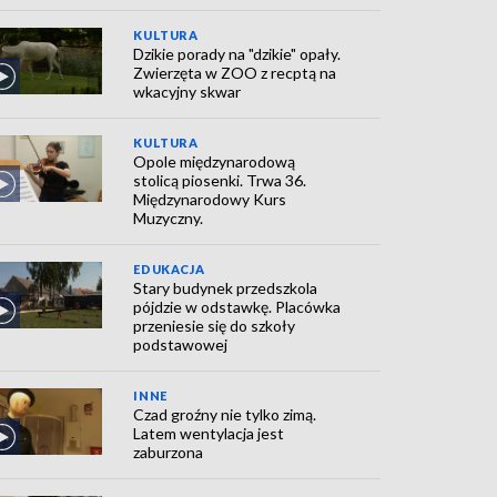
KULTURA
Dzikie porady na "dzikie" opały.
Zwierzęta w ZOO z recptą na
wkacyjny skwar
KULTURA
Opole międzynarodową
stolicą piosenki. Trwa 36.
Międzynarodowy Kurs
Muzyczny.
EDUKACJA
Stary budynek przedszkola
pójdzie w odstawkę. Placówka
przeniesie się do szkoły
podstawowej
INNE
Czad groźny nie tylko zimą.
Latem wentylacja jest
zaburzona