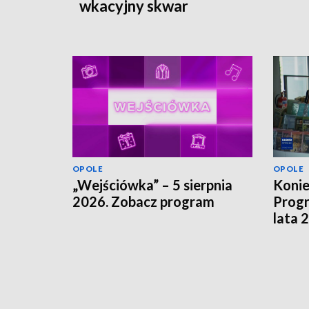
wkacyjny skwar
OPOLE
OPOLE
„Wejściówka” – 5 sierpnia
Koni
2026. Zobacz program
Progr
lata 
szuka
finan