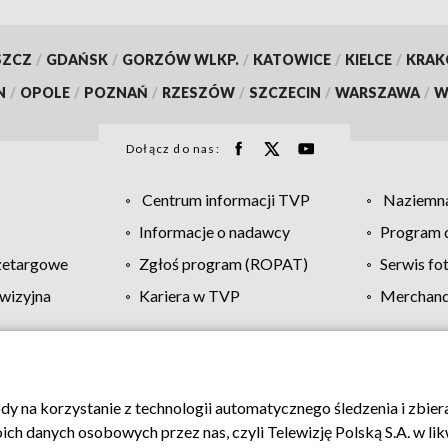
SZCZ
/
GDAŃSK
/
GORZÓW WLKP.
/
KATOWICE
/
KIELCE
/
KRA
N
/
OPOLE
/
POZNAŃ
/
RZESZÓW
/
SZCZECIN
/
WARSZAWA
/
W
Dołącz do nas:
Centrum informacji TVP
Naziemna
Informacje o nadawcy
Program d
zetargowe
Zgłoś program (ROPAT)
Serwis fo
wizyjna
Kariera w TVP
Merchandi
Polityka prywatności
Moje zgody
Pomoc
Biuro re
ody na korzystanie z technologii automatycznego śledzenia i zbie
 danych osobowych przez nas, czyli Telewizję Polską S.A. w likw