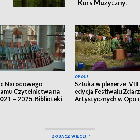
Kurs Muzyczny.
OPOLE
ec Narodowego
Sztuka w plenerze. VIII
amu Czytelnictwa na
edycja Festiwalu Zdar
2021 – 2025. Biblioteki
Artystycznych w Opol
ją innych źródeł
sowania
ZOBACZ WIĘCEJ