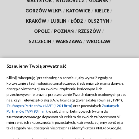
BIAŁYSTOK
/
BYDGOSZCZ
/
GDAŃSK
/
GORZÓW WLKP.
/
KATOWICE
/
KIELCE
/
KRAKÓW
/
LUBLIN
/
ŁÓDŹ
/
OLSZTYN
/
OPOLE
/
POZNAŃ
/
RZESZÓW
/
SZCZECIN
/
WARSZAWA
/
WROCŁAW
Szanujemy Twoją prywatność
Dołącz do nas:
Kliknij "Akceptuję i przechodzę do serwisu", aby wyrazić zgody na
korzystanie z technologii automatycznego śledzenia i zbierania danych,
TVP
dostęp do informacji na Twoim urządzeniu końcowym i ich
Abonament TVP
przechowywanie oraz na przetwarzanie Twoich danych osobowych przez
Regulamin TVP
nas, czyli Telewizję Polską S.A. w likwidacji (zwaną dalej również „TVP”),
Emisja w TVP
Zaufanych Partnerów z IAB* (1201 firm)
oraz pozostałych
Zaufanych
Polityka prywatności
Partnerów TVP (93 firm)
, w celach marketingowych (w tym do
Centrum informacji TVP
Moje zgody
zautomatyzowanego dopasowania reklam do Twoich zainteresowań i
mierzenia ich skuteczności) i pozostałych, które wskazujemy poniżej, a
Naziemna Telewizja Cyfrowa
Pomoc
także zgody na udostępnianie przez nas identyfikatora PPID do Google.
Sklep TVP
Biuro reklamy