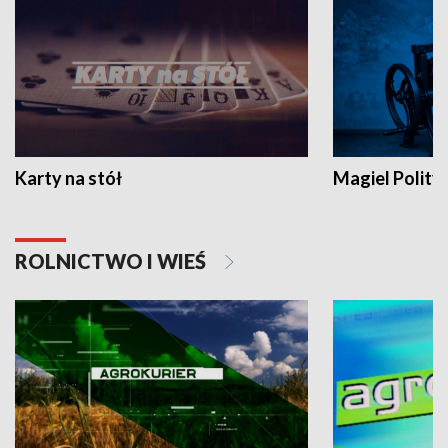
Karty na stół
Magiel Polity
ROLNICTWO I WIEŚ