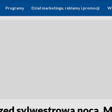
Programy
Dział marketingu, reklamy i promocji
Wi
zed sylwestrową nocą. M