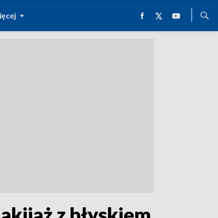
ęcej
akijaż z błyskiem