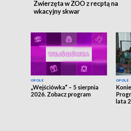
Zwierzęta w ZOO z recptą na
wkacyjny skwar
OPOLE
OPOLE
„Wejściówka” – 5 sierpnia
Koni
2026. Zobacz program
Progr
lata 
szuka
finan