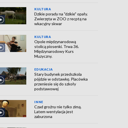
KULTURA
Dzikie porady na "dzikie" opały.
Zwierzęta w ZOO z recptą na
wkacyjny skwar
KULTURA
Opole międzynarodową
stolicą piosenki. Trwa 36.
Międzynarodowy Kurs
Muzyczny.
EDUKACJA
Stary budynek przedszkola
pójdzie w odstawkę. Placówka
przeniesie się do szkoły
podstawowej
INNE
Czad groźny nie tylko zimą.
Latem wentylacja jest
zaburzona