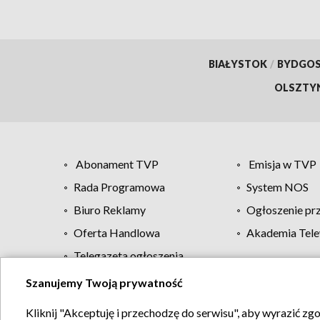
BIAŁYSTOK
/
BYDGO
OLSZTY
Abonament TVP
Emisja w TVP
Rada Programowa
System NOS
Biuro Reklamy
Ogłoszenie pr
Oferta Handlowa
Akademia Tele
Telegazeta ogłoszenia
Szanujemy Twoją prywatność
Regulamin TVP
Kliknij "Akceptuję i przechodzę do serwisu", aby wyrazić zg