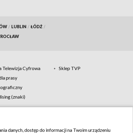
KÓW
/
LUBLIN
/
ŁÓDŹ
/
ROCŁAW
 Telewizja Cyfrowa
Sklep TVP
la prasy
tograficzny
sing (znaki)
klamy
Kontakt
rania danych, dostęp do informacji na Twoim urządzeniu