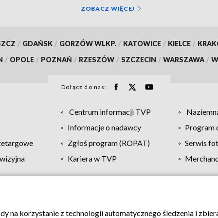
ZOBACZ WIĘCEJ
SZCZ
/
GDAŃSK
/
GORZÓW WLKP.
/
KATOWICE
/
KIELCE
/
KRA
N
/
OPOLE
/
POZNAŃ
/
RZESZÓW
/
SZCZECIN
/
WARSZAWA
/
W
Dołącz do nas:
Centrum informacji TVP
Naziemna
Informacje o nadawcy
Program d
zetargowe
Zgłoś program (ROPAT)
Serwis fo
wizyjna
Kariera w TVP
Merchandi
Polityka prywatności
Moje zgody
Pomoc
Biuro re
ody na korzystanie z technologii automatycznego śledzenia i zbie