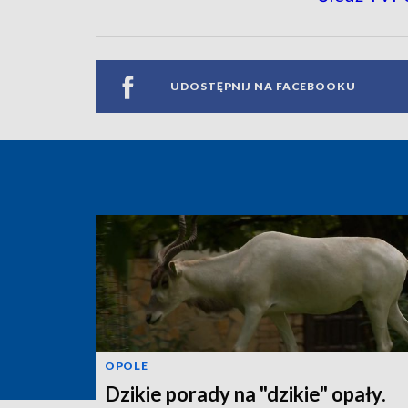
UDOSTĘPNIJ NA FACEBOOKU
OPOLE
Dzikie porady na "dzikie" opały.