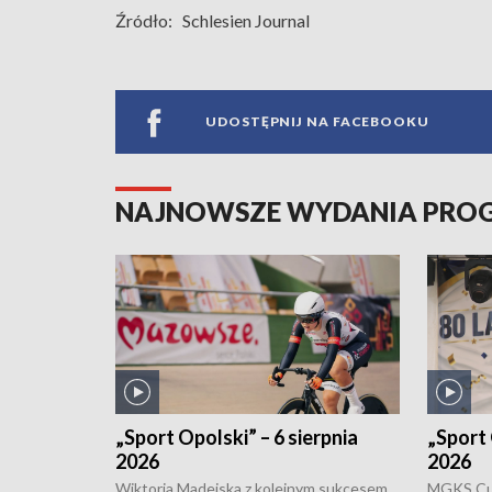
Źródło:
Schlesien Journal
UDOSTĘPNIJ NA FACEBOOKU
NAJNOWSZE WYDANIA PR
„Sport Opolski” – 6 sierpnia
„Sport 
2026
2026
Wiktoria Madejska z kolejnym sukcesem
MGKS Cuk