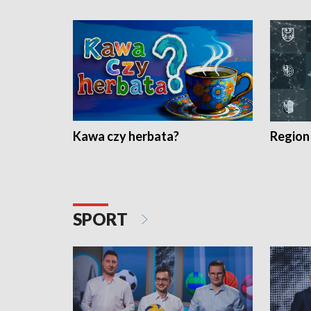
Kawa czy herbata?
Region
SPORT