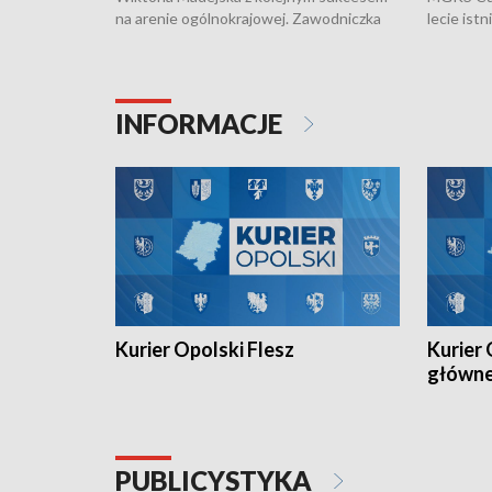
na arenie ogólnokrajowej. Zawodniczka
lecie ist
Klubu Kolarskiego Ziemia Brzeska
odbył się
została podwójna Mistrzynią Polski
również o
Juniorów Młodszych w kolarstwie
Otwartyc
torowym.
plażowej
INFORMACJE
meczu Ko
Kurier Opolski Flesz
Kurier 
główn
PUBLICYSTYKA