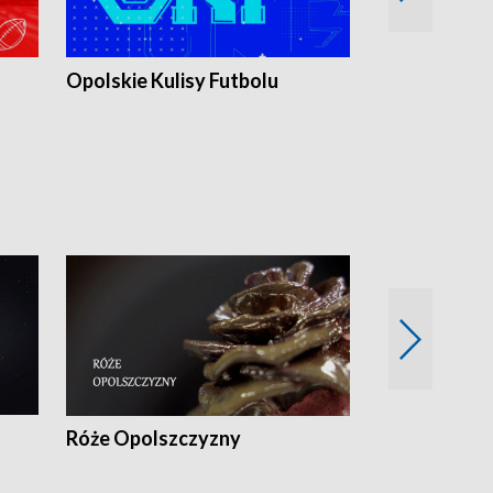
Opolskie Kulisy Futbolu
Złote chwile
sportu
Róże Opolszczyzny
Czas report