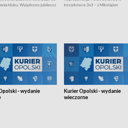
nienia klubu. Wyjątkowy jubileusz
koszykówce 3x3 – z Mikołajem
 na sportowo. W programie
Kowalczykiem z opolskiego AZS-u 
 turnieju eliminacyjnym
składzie - wygrała dwa z trzech tur
h Mistrzostw w siatkówce
w ramach Ligi Narodów. Rywalizacja
 amatorów w Opolu oraz o
odbyła się w węgierskim Szolnok.
lejarza Opole. Zapraszamy!
Opolski - wydanie
Kurier Opolski - wydanie
e
wieczorne