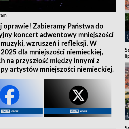
gram
j oprawie! Zabieramy Państwa do
cyjny koncert adwentowy mniejszości
muzyki, wzruszeń i refleksji. W
S
025 dla mniejszości niemieckiej,
l
h na przyszłość między innymi z
ępy artystów mniejszości niemieckiej.
S