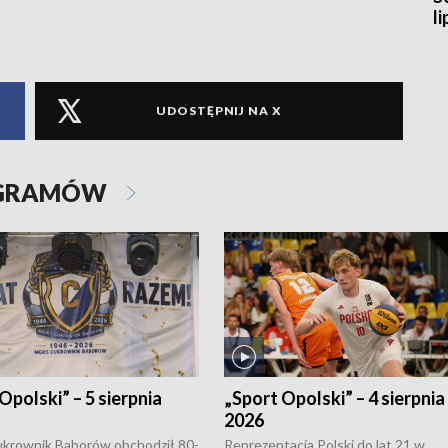
l
UDOSTĘPNIJ NA X
OGRAMÓW
Opolski” – 5 sierpnia
„Sport Opolski” – 4 sierpnia
2026
rownik Baborów obchodził 80-
Reprezentacja Polski do lat 21 w