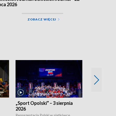
ipca 2026
ZOBACZ WIĘCEJ
„Sport Opolski” – 3 sierpnia
„Sport Opolsk
2026
Reprezentacja P
mężczyzn w półfi
Reprezentacja Polski w siatkówce