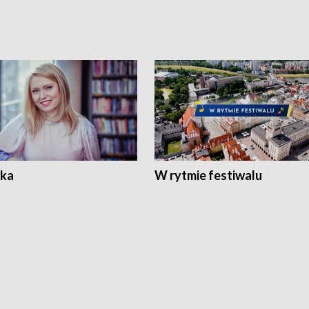
ka
W rytmie festiwalu