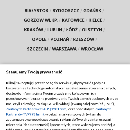
BIAŁYSTOK
/
BYDGOSZCZ
/
GDAŃSK
/
GORZÓW WLKP.
/
KATOWICE
/
KIELCE
/
KRAKÓW
/
LUBLIN
/
ŁÓDŹ
/
OLSZTYN
/
OPOLE
/
POZNAŃ
/
RZESZÓW
/
SZCZECIN
/
WARSZAWA
/
WROCŁAW
Szanujemy Twoją prywatność
Dołącz do nas:
Kliknij "Akceptuję i przechodzę do serwisu", aby wyrazić zgody na
korzystanie z technologii automatycznego śledzenia i zbierania danych,
TVP
dostęp do informacji na Twoim urządzeniu końcowym i ich
Abonament TVP
przechowywanie oraz na przetwarzanie Twoich danych osobowych przez
Regulamin TVP
nas, czyli Telewizję Polską S.A. w likwidacji (zwaną dalej również „TVP”),
Emisja w TVP
Zaufanych Partnerów z IAB* (1201 firm)
oraz pozostałych
Zaufanych
Polityka prywatności
Partnerów TVP (93 firm)
, w celach marketingowych (w tym do
Centrum informacji TVP
Moje zgody
zautomatyzowanego dopasowania reklam do Twoich zainteresowań i
mierzenia ich skuteczności) i pozostałych, które wskazujemy poniżej, a
Naziemna Telewizja Cyfrowa
Pomoc
także zgody na udostępnianie przez nas identyfikatora PPID do Google.