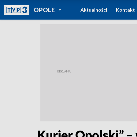
POWRÓT DO
OPOLE
Aktualności
Kontakt
TVP REGIONY
„Kurier Opolski” –