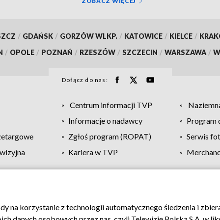
ZOBACZ WIĘCEJ
SZCZ
/
GDAŃSK
/
GORZÓW WLKP.
/
KATOWICE
/
KIELCE
/
KRA
N
/
OPOLE
/
POZNAŃ
/
RZESZÓW
/
SZCZECIN
/
WARSZAWA
/
W
Dołącz do nas:
Centrum informacji TVP
Naziemna
Informacje o nadawcy
Program d
zetargowe
Zgłoś program (ROPAT)
Serwis fo
wizyjna
Kariera w TVP
Merchandi
Polityka prywatności
Moje zgody
Pomoc
Biuro re
ody na korzystanie z technologii automatycznego śledzenia i zbie
 danych osobowych przez nas, czyli Telewizję Polską S.A. w likw