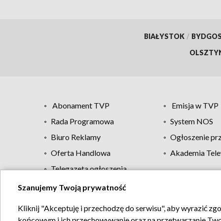
BIAŁYSTOK
/
BYDGO
OLSZTY
Abonament TVP
Emisja w TVP
Rada Programowa
System NOS
Biuro Reklamy
Ogłoszenie pr
Oferta Handlowa
Akademia Tele
Telegazeta ogłoszenia
Szanujemy Twoją prywatność
Regulamin TVP
Kliknij "Akceptuję i przechodzę do serwisu", aby wyrazić zg
końcowym i ich przechowywanie oraz na przetwarzanie Twoich