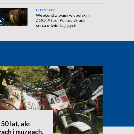
LIFESTYLE
Weekend z lwami w opolskim
ZOO. Atos i Portos skradli
serca odwiedzających
50 lat, ale
żach i muzeach,