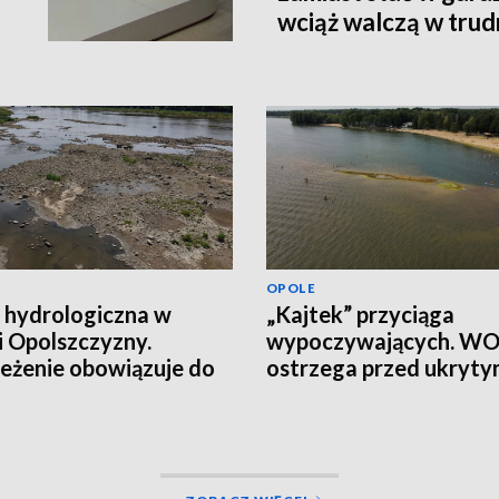
wciąż walczą w tru
terenie
OPOLE
 hydrologiczna w
„Kajtek” przyciąga
i Opolszczyzny.
wypoczywających. W
eżenie obowiązuje do
ostrzega przed ukryt
łania
ryzykiem