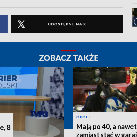
UDOSTĘPNIJ NA X
ZOBACZ TAKŻE
OPOLE
Mają po 40, a nawet 
e, 8
zamiast stać w gara