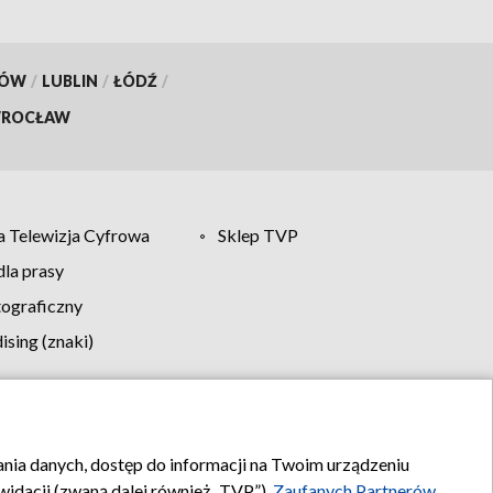
KÓW
/
LUBLIN
/
ŁÓDŹ
/
ROCŁAW
 Telewizja Cyfrowa
Sklep TVP
la prasy
tograficzny
sing (znaki)
klamy
Kontakt
rania danych, dostęp do informacji na Twoim urządzeniu
idacji (zwaną dalej również „TVP”),
Zaufanych Partnerów