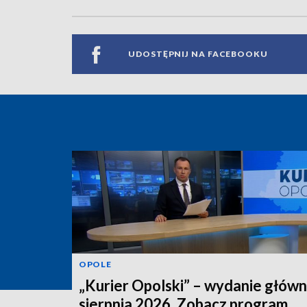
UDOSTĘPNIJ NA FACEBOOKU
OPOLE
„Kurier Opolski” – wydanie główn
sierpnia 2026. Zobacz program