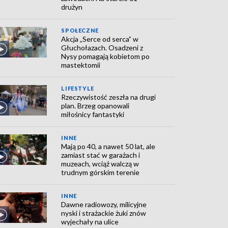
drużyn
SPOŁECZNE
Akcja „Serce od serca” w
Głuchołazach. Osadzeni z
Nysy pomagają kobietom po
mastektomii
LIFESTYLE
Rzeczywistość zeszła na drugi
plan. Brzeg opanowali
miłośnicy fantastyki
INNE
Mają po 40, a nawet 50 lat, ale
zamiast stać w garażach i
muzeach, wciąż walczą w
trudnym górskim terenie
INNE
Dawne radiowozy, milicyjne
nyski i strażackie żuki znów
wyjechały na ulice