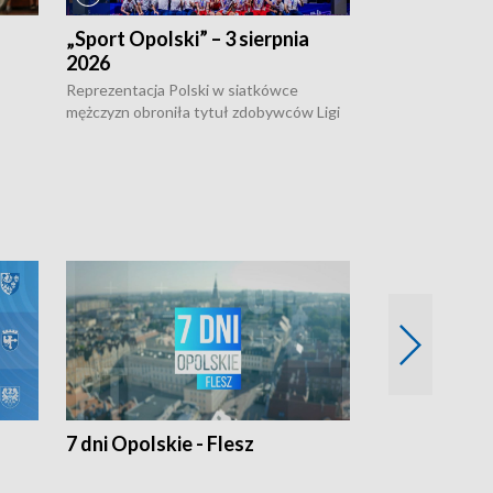
„Sport Opolski” – 3 sierpnia
„Sport Opolsk
2026
Reprezentacja P
mężczyzn w półfi
Reprezentacja Polski w siatkówce
meczu ćwierćfin
mężczyzn obroniła tytuł zdobywców Ligi
Biało-Czerwoni p
w
Narodów. W finale pokonali Amerykanów
Ningbo Ukraińcó
niejów
po tie-breaku. W meczu nie zabrakło
opolskich wątków.
7 dni Opolskie - Flesz
Opolskie o 