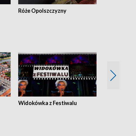
Róże Opolszczyzny
Czas report
Widokówka z Festiwalu
Strefa Kultu