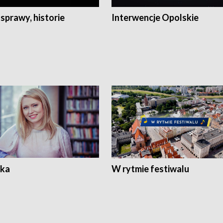
 sprawy, historie
Interwencje Opolskie
ka
W rytmie festiwalu