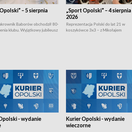
Opolski” – 5 sierpnia
„Sport Opolski” – 4 sierpnia
2026
rownik Baborów obchodził 80-
Reprezentacja Polski do lat 21 w
nienia klubu. Wyjątkowy jubileusz
koszykówce 3x3 – z Mikołajem
 na sportowo. W programie
Kowalczykiem z opolskiego AZS-u 
 turnieju eliminacyjnym
składzie - wygrała dwa z trzech tur
h Mistrzostw w siatkówce
w ramach Ligi Narodów. Rywalizacja
 amatorów w Opolu oraz o
odbyła się w węgierskim Szolnok.
lejarza Opole. Zapraszamy!
Opolski - wydanie
Kurier Opolski - wydanie
e
wieczorne