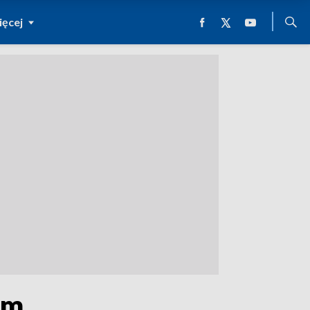
ęcej
em