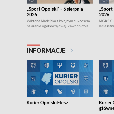
„Sport Opolski” – 6 sierpnia
„Sport 
2026
2026
Wiktoria Madejska z kolejnym sukcesem
MGKS Cuk
na arenie ogólnokrajowej. Zawodniczka
lecie ist
Klubu Kolarskiego Ziemia Brzeska
odbył się
została podwójna Mistrzynią Polski
również o
Juniorów Młodszych w kolarstwie
Otwartyc
torowym.
plażowej
INFORMACJE
meczu Ko
Kurier Opolski Flesz
Kurier 
główn