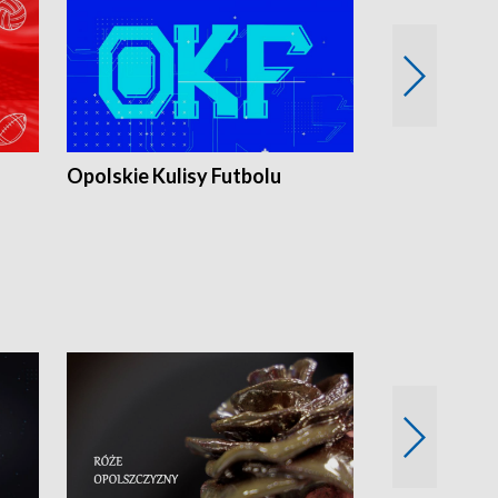
Opolskie Kulisy Futbolu
Złote chwile
sportu