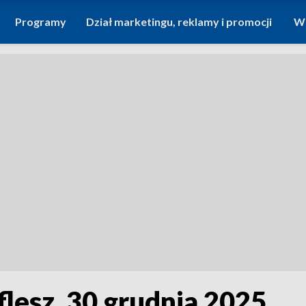
Programy
Dział marketingu, reklamy i promocji
Wi
flesz, 30 grudnia 2025