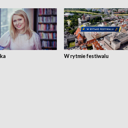
ka
W rytmie festiwalu