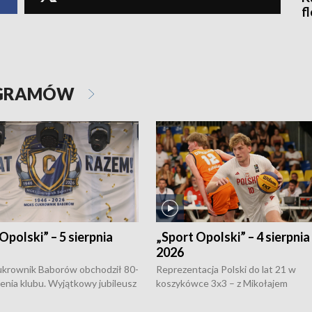
f
OGRAMÓW
Opolski” – 5 sierpnia
„Sport Opolski” – 4 sierpnia
2026
rownik Baborów obchodził 80-
Reprezentacja Polski do lat 21 w
nienia klubu. Wyjątkowy jubileusz
koszykówce 3x3 – z Mikołajem
 na sportowo. W programie
Kowalczykiem z opolskiego AZS-u 
 turnieju eliminacyjnym
składzie - wygrała dwa z trzech tur