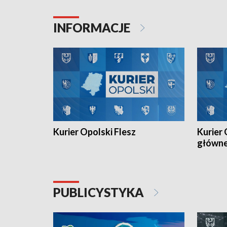
Juniorów Młodszych w kolarstwie
Otwartyc
torowym.
plażowej
INFORMACJE
meczu Ko
Kurier Opolski Flesz
Kurier 
główn
PUBLICYSTYKA