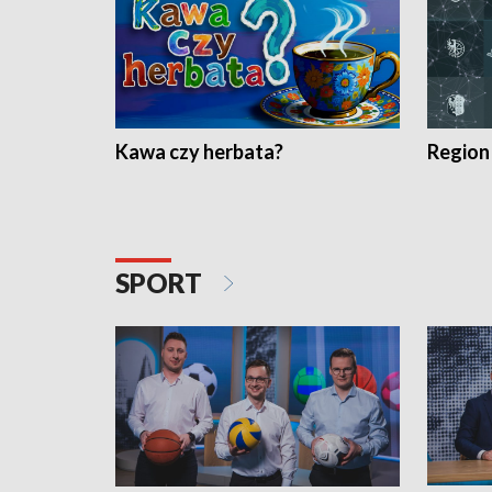
Kawa czy herbata?
Region
SPORT