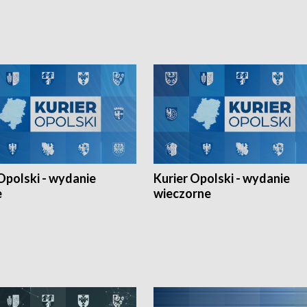
h Mistrzostw w siatkówce
w ramach Ligi Narodów. Rywalizacja
 amatorów w Opolu oraz o
odbyła się w węgierskim Szolnok.
lejarza Opole. Zapraszamy!
Opolski - wydanie
Kurier Opolski - wydanie
e
wieczorne