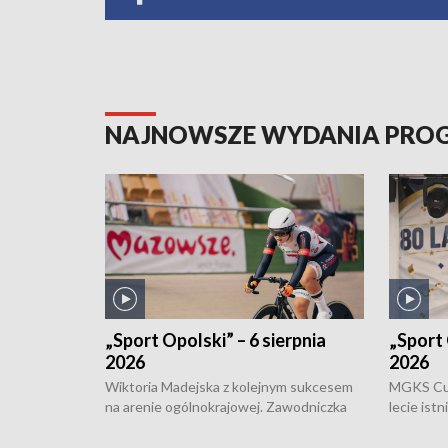
NAJNOWSZE WYDANIA PR
„Sport Opolski” – 6 sierpnia
„Sport 
2026
2026
Wiktoria Madejska z kolejnym sukcesem
MGKS Cuk
na arenie ogólnokrajowej. Zawodniczka
lecie ist
Klubu Kolarskiego Ziemia Brzeska
odbył się
została podwójna Mistrzynią Polski
również o