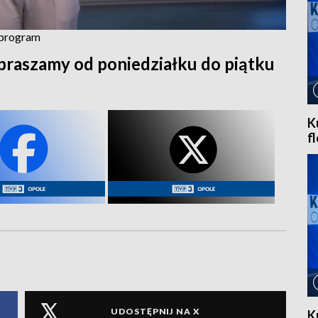
z program
praszamy od poniedziałku do piątku
K
f
UDOSTĘPNIJ NA X
K