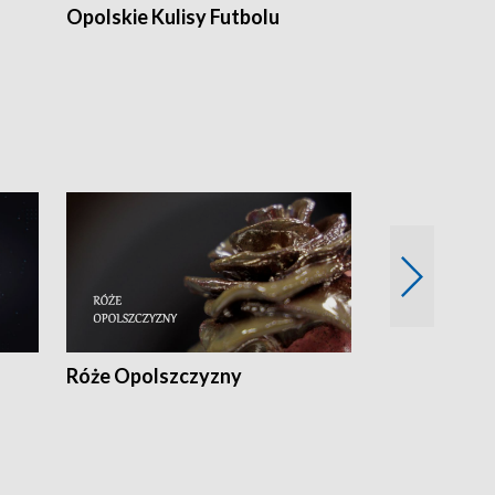
Opolskie Kulisy Futbolu
Złote chwile
sportu
Róże Opolszczyzny
Czas report