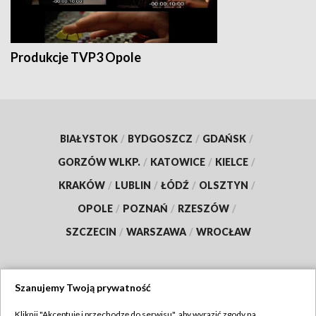
Produkcje TVP3 Opole
BIAŁYSTOK
/
BYDGOSZCZ
/
GDAŃSK
/
GORZÓW WLKP.
/
KATOWICE
/
KIELCE
/
KRAKÓW
/
LUBLIN
/
ŁÓDŹ
/
OLSZTYN
/
OPOLE
/
POZNAŃ
/
RZESZÓW
/
SZCZECIN
/
WARSZAWA
/
WROCŁAW
Szanujemy Twoją prywatność
Dołącz do nas:
Kliknij "Akceptuję i przechodzę do serwisu", aby wyrazić zgody na