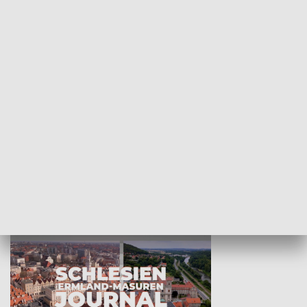
Wejściówka
Zakładka
MNIEJSZOŚCI