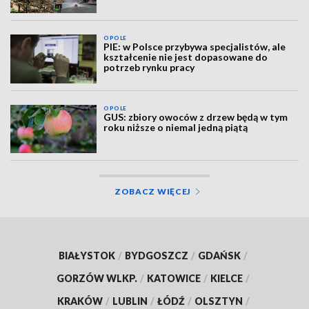
OPOLE
PIE: w Polsce przybywa specjalistów, ale
kształcenie nie jest dopasowane do
potrzeb rynku pracy
OPOLE
GUS: zbiory owoców z drzew będą w tym
roku niższe o niemal jedną piątą
ZOBACZ WIĘCEJ
BIAŁYSTOK
/
BYDGOSZCZ
/
GDAŃSK
/
GORZÓW WLKP.
/
KATOWICE
/
KIELCE
/
KRAKÓW
/
LUBLIN
/
ŁÓDŹ
/
OLSZTYN
/