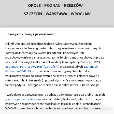
OPOLE
/
POZNAŃ
/
RZESZÓW
/
SZCZECIN
/
WARSZAWA
/
WROCŁAW
Szanujemy Twoją prywatność
Dołącz do nas:
Kliknij "Akceptuję i przechodzę do serwisu", aby wyrazić zgody na
korzystanie z technologii automatycznego śledzenia i zbierania danych,
TVP
dostęp do informacji na Twoim urządzeniu końcowym i ich
Abonament TVP
przechowywanie oraz na przetwarzanie Twoich danych osobowych przez
Regulamin TVP
nas, czyli Telewizję Polską S.A. w likwidacji (zwaną dalej również „TVP”),
Emisja w TVP
Zaufanych Partnerów z IAB* (1201 firm)
oraz pozostałych
Zaufanych
Polityka prywatności
Partnerów TVP (93 firm)
, w celach marketingowych (w tym do
Centrum informacji TVP
Moje zgody
zautomatyzowanego dopasowania reklam do Twoich zainteresowań i
mierzenia ich skuteczności) i pozostałych, które wskazujemy poniżej, a
Naziemna Telewizja Cyfrowa
Pomoc
także zgody na udostępnianie przez nas identyfikatora PPID do Google.
Sklep TVP
Biuro reklamy
Twoje dane osobowe zbierane podczas odwiedzania przez Ciebie naszych
Rada Programowa
poszczególnych serwisów
zwanych dalej „Portalem”, w tym informacje
Kontakt
zapisywane za pomocą technologii takich jak: pliki cookie, sygnalizatory
System NOS
WWW lub innych podobnych technologii umożliwiających świadczenie
dopasowanych i bezpiecznych usług, personalizację treści oraz reklam,