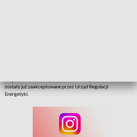
Ceny energii w dół, rachunki w górę. Ile zapłacimy za prąd od stycznia?
31 grudnia kończy się mrożenie cen energii. Nowe stawki
zostały już zaakceptowane przez Urząd Regulacji
Energetyki.