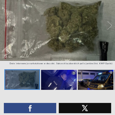
Dwie interwencje narkotykowe w dwa dni. Sukces kluczborskich policjantów (fot. KWP Opole)