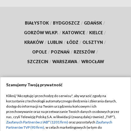
BIAŁYSTOK
/
BYDGOSZCZ
/
GDAŃSK
/
GORZÓW WLKP.
/
KATOWICE
/
KIELCE
/
KRAKÓW
/
LUBLIN
/
ŁÓDŹ
/
OLSZTYN
/
OPOLE
/
POZNAŃ
/
RZESZÓW
/
SZCZECIN
/
WARSZAWA
/
WROCŁAW
Szanujemy Twoją prywatność
Dołącz do nas:
Kliknij "Akceptuję i przechodzę do serwisu", aby wyrazić zgody na
korzystanie z technologii automatycznego śledzenia i zbierania danych,
TVP
dostęp do informacji na Twoim urządzeniu końcowym i ich
Abonament TVP
przechowywanie oraz na przetwarzanie Twoich danych osobowych przez
Regulamin TVP
nas, czyli Telewizję Polską S.A. w likwidacji (zwaną dalej również „TVP”),
Emisja w TVP
Polityka prywatności
Zaufanych Partnerów z IAB* (1201 firm)
oraz pozostałych
Zaufanych
Partnerów TVP (93 firm)
, w celach marketingowych (w tym do
Centrum informacji TVP