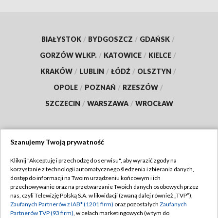
BIAŁYSTOK
/
BYDGOSZCZ
/
GDAŃSK
/
GORZÓW WLKP.
/
KATOWICE
/
KIELCE
/
KRAKÓW
/
LUBLIN
/
ŁÓDŹ
/
OLSZTYN
/
OPOLE
/
POZNAŃ
/
RZESZÓW
/
SZCZECIN
/
WARSZAWA
/
WROCŁAW
Szanujemy Twoją prywatność
Dołącz do nas:
Kliknij "Akceptuję i przechodzę do serwisu", aby wyrazić zgody na
korzystanie z technologii automatycznego śledzenia i zbierania danych,
TVP
dostęp do informacji na Twoim urządzeniu końcowym i ich
Abonament TVP
przechowywanie oraz na przetwarzanie Twoich danych osobowych przez
Regulamin TVP
nas, czyli Telewizję Polską S.A. w likwidacji (zwaną dalej również „TVP”),
Emisja w TVP
Zaufanych Partnerów z IAB* (1201 firm)
oraz pozostałych
Zaufanych
Polityka prywatności
Partnerów TVP (93 firm)
, w celach marketingowych (w tym do